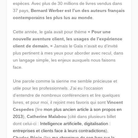
espèces. Avec plus de 30 millions de livres vendus dans
37 pays,
Bernard Werber est l’un des auteurs français
contemporains les plus lus au monde
.
Cette année, le gala avait pour thème
« Pour une
nouvelle aventure client, les usages de l’expérience
client de demain. »
Jamais le Gala n’avait eu d’invité
plus pertinent à mes yeux pour aborder avec recul, dans
un langage simple, les enjeux auxquels nous faisons
face.
Une parole comme la sienne me semble précieuse et
utile pour les professionnels. J’ai eu l’occasion
d’entendre de nombreux conférenciers et lire quelques
livres, et pour moi, il rejoint mes favoris qui sont
Vincent
Cespedes
(lire
mon plus ancien article à son propos en
2013
),
Catherine Malabou
(cité dans plusieurs billet
dont celui-ci :
Intelligence artificielle, digitalisation :
entreprises et clients face à leurs contradictions
),
Charles Pépin
(lire
ma chronique de son livre sur la