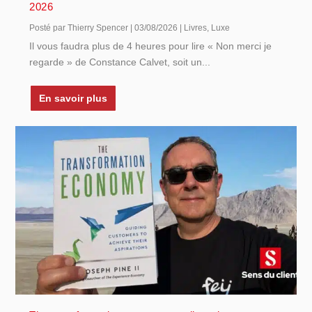
2026
Posté par
Thierry Spencer
|
03/08/2026
|
Livres
,
Luxe
Il vous faudra plus de 4 heures pour lire « Non merci je
regarde » de Constance Calvet, soit un...
En savoir plus