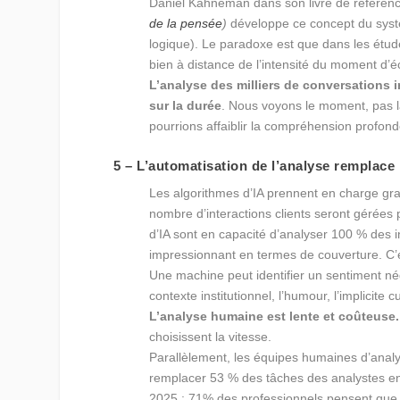
Daniel Kahneman dans son livre de référen
de la pensée
)
développe ce concept du système
logique). Le paradoxe est que dans les étu
bien à distance de l’intensité du moment d’
L’analyse des milliers de conversations i
sur la durée
. Nous voyons le moment, pas l
pourrions affaiblir la compréhension profond
5 – L’automatisation de l’analyse remplac
Les algorithmes d’IA prennent en charge gra
nombre d’interactions clients seront gérées 
d’IA sont en capacité d’analyser 100 % des i
impressionnant en termes de couverture. C’e
Une machine peut identifier un sentiment nég
contexte institutionnel, l’humour, l’implicite 
L’analyse humaine est lente et coûteuse.
choisissent la vitesse.
Parallèlement, les équipes humaines d’analy
remplacer 53 % des tâches des analystes en 
2025 : 71% des professionnels pensent que l