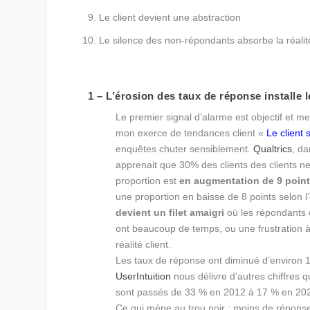
Le client devient une abstraction
Le silence des non-répondants absorbe la réalit
1 – L’érosion des taux de réponse installe l
Le premier signal d’alarme est objectif et
mon exerce de tendances client «
Le client 
enquêtes chuter sensiblement.
Qualtrics
, d
apprenait que 30% des clients des clients ne
proportion est
en augmentation de 9 point
une proportion en baisse de 8 points selon l
devient un filet amaigri
où les répondants o
ont beaucoup de temps, ou une frustration à 
réalité client.
Les taux de réponse ont diminué d’environ 
UserIntuition
nous délivre d’autres chiffres 
sont passés de 33 % en 2012 à 17 % en 20
Ce qui mène au trou noir : moins de réponses