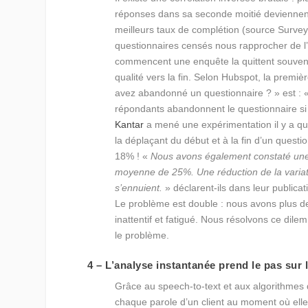
réponses dans sa seconde moitié deviennent
meilleurs taux de complétion (source Survey
questionnaires censés nous rapprocher de l’o
commencent une enquête la quittent souvent
qualité vers la fin. Selon Hubspot, la premiè
avez abandonné un questionnaire ? » est : «
répondants abandonnent le questionnaire si 
Kantar
a mené une expérimentation il y a qu
la déplaçant du début et à la fin d’un quest
18% ! «
Nous avons également constaté une b
moyenne de 25%. Une réduction de la varia
s’ennuient.
» déclarent-ils dans leur publicat
Le problème est double : nous avons plus de
inattentif et fatigué. Nous résolvons ce di
le problème.
4 – L’analyse instantanée prend le pas sur l
Grâce au speech-to-text et aux algorithmes
chaque parole d’un client au moment où elle