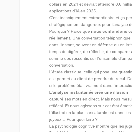
dollars en 2024 et devrait atteindre 8,6 mill
applications d’IA en 2025.
C’est techniquement extraordinaire et ça perm
stratégiquement dangereux pour l’analyse de 
Pourquoi ? Parce que
nous confondons cap
réellement
. Une conversation téléphonique c
dans l’instant, souvent en défense ou en irri
temps de digérer, de réfléchir, de comparer 
somme des ressentis sur l’ensemble d’un pa
conversation.
L’étude classique, celle qui pose une questio
elle permet au client de prendre du recul. D
si le problème était vraiment dans l’intera
L’analyse instantanée crée une illusion
:
capturé ses mots en direct. Mais nous mesuro
réfléchi. Et nous agissons sur cet état émo
L’illustration la plus caricaturale est dans
joyeux… Pour quoi faire ?
La psychologie cognitive montre que les juge