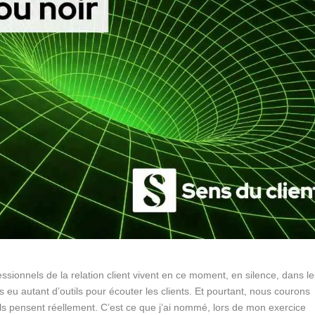
essionnels de la relation client vivent en ce moment, en silence, dans l
s eu autant d’outils pour écouter les clients. Et pourtant, nous courons
ils pensent réellement. C’est ce que j’ai nommé, lors de mon exercice