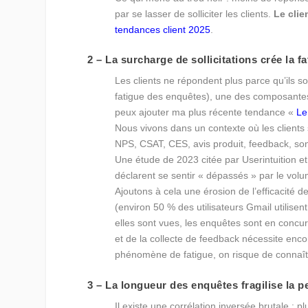
par se lasser de solliciter les clients.
Le clie
tendances client 2025
.
2 – La surcharge de sollicitations crée la 
Les clients ne répondent plus parce qu’ils so
fatigue des enquêtes), une des composante
peux ajouter ma plus récente tendance «
Le
Nous vivons dans un contexte où les clients so
NPS, CSAT, CES, avis produit, feedback, 
Une étude de 2023 citée par Userintuition
déclarent se sentir « dépassés » par le vo
Ajoutons à cela une érosion de l’efficacité 
(environ 50 % des utilisateurs Gmail utilise
elles sont vues, les enquêtes sont en conc
et de la collecte de feedback nécessite enc
phénomène de fatigue, on risque de connaître
3 – La longueur des enquêtes fragilise la p
Il existe une corrélation inversée brutale : 