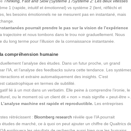
ce
Thinking, Fast and Slow (Système 1 /Système 2: Les deux vitesses
 1 (rapide, intuitif et émotionnel) vs système 2 (lent, réfléchi et
des, les besoins émotionnels ne se mesurent pas en instantané, mais
échange.
nstantanées pourrait prendre le pas sur la vision de l’expérience
a trajectoire et nous tombons dans le trou noir graduellement. Nous
e du long terme pour l’illusion de la connaissance instantanée.
e la compréhension humaine
duellement l’analyse des études. Dans un futur proche, un grand
par l’IA, et l’analyse des feedbacks suivra cette tendance. Les système
nteractions et extraire automatiquement des insights. C’est
st catastrophique en termes de subtilité.
atif lié à un mot dans un verbatim. Elle peine à comprendre l’ironie, le
culturel, ou le moment où un client dit « non » mais signifie « peut-être »
 L’analyse machine est rapide et reproductible.
Les entreprises
stes rétrécissent :
Bloomberg research
révèle que l’IA pourrait
études de marché, ce à quoi on peut ajouter un chiffre de Qualtrics d
’IA expliquera les résultats de recherche aussi bien que les humains