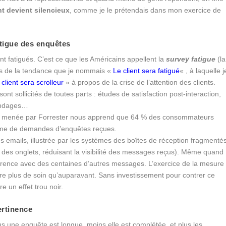
nt devient silencieux
, comme je le prétendais dans mon exercice de
fatigue des enquêtes
nt fatigués. C’est ce que les Américains appellent la
survey fatigue
(la
s de la tendance que je nommais «
Le client sera fatigué
« , à laquelle j
 client sera scrolleur
» à propos de la crise de l’attention des clients.
nt sollicités de toutes parts : études de satisfaction post-interaction,
sondages…
 et menée par Forrester nous apprend que 64 % des consommateurs
lume de demandes d’enquêtes reçues.
des emails, illustrée par les systèmes des boîtes de réception fragmenté
nt des onglets, réduisant la visibilité des messages reçus). Même quand
urrence avec des centaines d’autres messages. L’exercice de la mesure
ore plus de soin qu’auparavant. Sans investissement pour contrer ce
 un effet trou noir.
ertinence
plus une enquête est longue, moins elle est complétée, et plus les