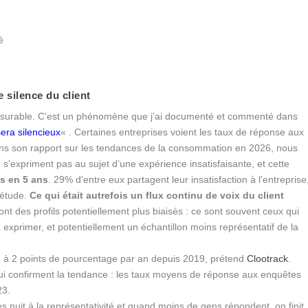
é
e silence du client
 mesurable. C’est un phénomène que j’ai documenté et commenté dans
sera silencieux
« . Certaines entreprises voient les taux de réponse aux
ans son rapport sur les tendances de la consommation en 2026, nous
 s’expriment pas au sujet d’une expérience insatisfaisante, et cette
s en 5 ans
. 29% d’entre eux partagent leur insatisfaction à l’entreprise
’étude.
Ce qui était autrefois un flux continu de voix du client
nt des profils potentiellement plus biaisés : ce sont souvent ceux qui
exprimer, et potentiellement un échantillon moins représentatif de la
1 à 2 points de pourcentage par an depuis 2019, prétend
Clootrack
.
qui confirment la tendance : les taux moyens de réponse aux enquêtes
23.
 nuit à la représentativité et quand moins de gens répondent, on finit