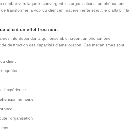
e sombre vers laquelle convergent les organisations, un phénomène
 transformer la voix du client en matière inerte et
in fine
d’affaiblir la
u client un effet trou noir.
anismes interdépendants qui, ensemble, créent un phénomène
et de destruction des capacités d’amélioration. Ces mécanismes sont :
du client
es enquêtes
e
de l’expérience
préhension humaine
norance
ute l’organisation
atims