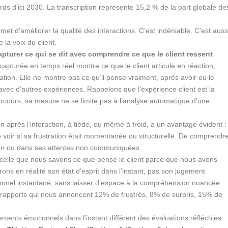
iards d’ici 2030. La transcription représente 15,2 % de la part globale de
et d’améliorer la qualité des interactions. C’est indéniable. C’est auss
la voix du client.
turer ce qui se dit avec comprendre ce que le client ressent
apturée en temps réel montre ce que le client articule en réaction,
tation. Elle ne montre pas ce qu’il pense vraiment, après avoir eu le
avec d’autres expériences. Rappelons que l’expérience client est la
rcours, sa mesure ne se limite pas à l’analyse automatique d’une
n après l’interaction, à tiède, ou même à froid, a un avantage évident :
e voir si sa frustration était momentanée ou structurelle. De comprendr
ction ou dans ses attentes non communiquées.
 celle que nous savons ce que pense le client parce que nous avons
ns en réalité son état d’esprit dans l’instant, pas son jugement
tionnel instantané, sans laisser d’espace à la compréhension nuancée.
 les rapports qui nous annoncent 12% de frustrés, 8% de surpris, 15% de
ments émotionnels dans l’instant différent des évaluations réfléchies.