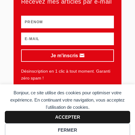
Recevez mes articles par e-mail
Je m'inscris
Désinscription en 1 clic à tout moment. Garanti
zéro spam !
Bonjour, ce site utilise des cookies pour optimiser votre
expérience. En continuant votre navigation, vous acceptez
l'utilisation de cookies.
Plan du site
Mentions légales
Vie privée
CGU
ACCEPTER
Copyright © 2006-2026 Sens du client. Tous droits réservés.
FERMER
Réalisé par
Acolyte
.