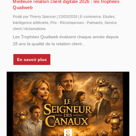
Meilleure relation client digitale 2026 : les trophées
Qualiweb
Posté par
Thierry Spencer
|
23/03/2026
|
E-commerce
,
Etudes
,
Intelligence artificielle
,
Prix - Récompenses - Palmarès
,
Service
client / réclamations
Les Trophées Qualiweb évaluent chaque année depuis
28 ans la qualité de la relation client...
En savoir plus