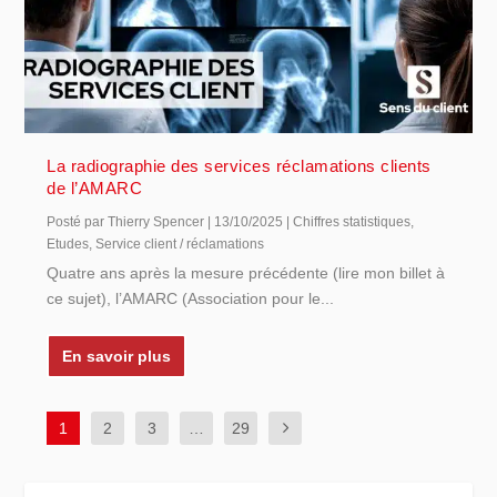
La radiographie des services réclamations clients
de l’AMARC
Posté par
Thierry Spencer
|
13/10/2025
|
Chiffres statistiques
,
Etudes
,
Service client / réclamations
Quatre ans après la mesure précédente (lire mon billet à
ce sujet), l’AMARC (Association pour le...
En savoir plus
1
2
3
…
29