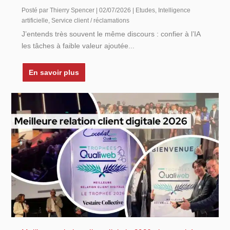
Posté par
Thierry Spencer
|
02/07/2026
|
Etudes
,
Intelligence
artificielle
,
Service client / réclamations
J’entends très souvent le même discours : confier à l’IA
les tâches à faible valeur ajoutée...
En savoir plus