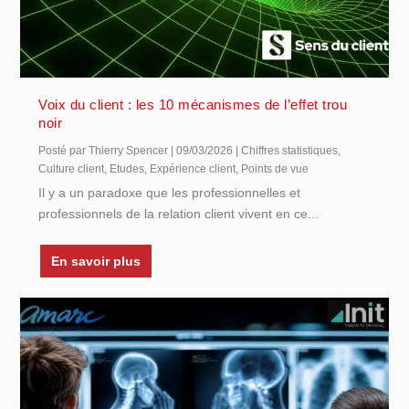
Voix du client : les 10 mécanismes de l’effet trou
noir
Posté par
Thierry Spencer
|
09/03/2026
|
Chiffres statistiques
,
Culture client
,
Etudes
,
Expérience client
,
Points de vue
Il y a un paradoxe que les professionnelles et
professionnels de la relation client vivent en ce...
En savoir plus