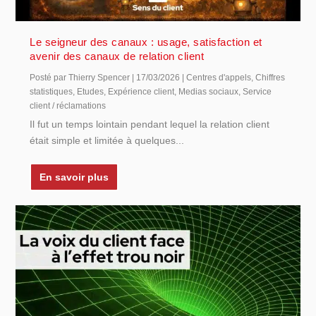
Le seigneur des canaux : usage, satisfaction et
avenir des canaux de relation client
Posté par
Thierry Spencer
|
17/03/2026
|
Centres d'appels
,
Chiffres
statistiques
,
Etudes
,
Expérience client
,
Medias sociaux
,
Service
client / réclamations
Il fut un temps lointain pendant lequel la relation client
était simple et limitée à quelques...
En savoir plus