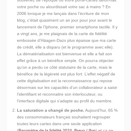
votre poche ou alourdissait votre sac à mains ? En
2006 lorsque je me lançais dans l’écriture de mon
blog, c’était quasiment un an jour pour jour avant le
lancement de l’Iphone, premier smartphone tactile. Il y
a vingt ans, je me plaignais de la carte de fidélité
embossée d’Häagen-Dazs plus épaisse que ma carte
de crédit, elle a disparu (et le programme avec elle).
La dématérialisation est bienvenue et elle a fait son
effet grâce à un bénéfice simple. On pourra objecter
qu’on a perdu ce côté statutaire de la carte, mais le
bénéfice de la légèreté est plus fort. L’effet négatif de
cette digitalisation est la reconnaissance qui repose
désormais sur les capacités d’un collaborateur a saisir
l’identifiant et reconnaitre son interlocuteur, ou
l’interface digitale qui s’adapte au profil du membre.
La saturation a changé de poche.
Aujourd’hui, 65 %
des consommateurs français souhaitent regrouper
toutes leurs cartes dans une seule application
(
Baromètre de la fidélité 2024, Brevo / Ifop
) et ça ne