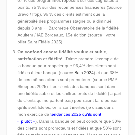
67 % des programmes reposent sur des cagnottes à
points, 75 % sur des récompenses financières (Source
Brevo / Ifop). 96 % des clients estiment que la
générosité des programmes stagne ou a diminué
depuis 3 ans → Baromètre Observatoire de la fidélité
Aquitem / IAE Bordeaux, 15e édition (source : votre
billet Saint Fidèle 2025)
On confond encore fidélité voulue et subie,
satisfaction et fidélité
. J’aime prendre l’exemple de
la banque pour rappeler que 96,4% des clients sont
fidèles à leur banque (source
Bain 2024
) et que 38%
de ces mêmes clients sont promoteurs (source PMP
Skeepers 2025). Les clients des banques sont dans
une fidélité subie et les chiffres bruts de fidélité (la part
de clients qui ne partent pas) pourraient faire penser
qu’ils sont fidèles, or ils sont inertes (je disais dans
mon exercice de
tendances 2026 qu’ils sont
« plutôt »
). Dans la banque on peut conclure que 38%
des clients sont promoteurs et fidèles et que 58% sont