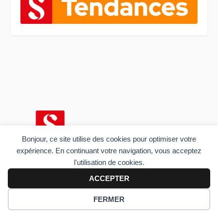
Bonjour, ce site utilise des cookies pour optimiser votre
expérience. En continuant votre navigation, vous acceptez
l'utilisation de cookies.
Le blog Sens du client, édité par Thierry Spencer, présente
ACCEPTER
chaque semaine depuis 2006 synthèses d’étude, chroniques
de livres et interviews dans le domaine de l’expérience client
FERMER
et de la relation client.