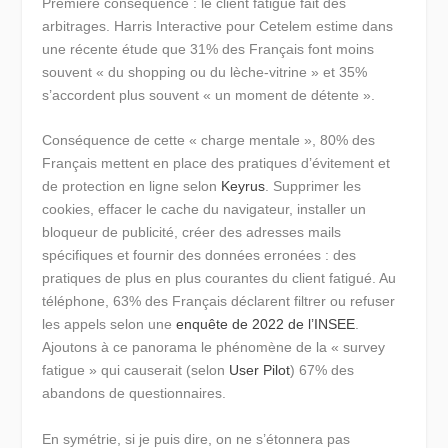
Première conséquence :
le client fatigué fait des
arbitrages.
Harris Interactive pour Cetelem estime dans
une récente étude que 31% des Français font moins
souvent « du shopping ou du lèche-vitrine » et 35%
s’accordent plus souvent « un moment de détente ».
Conséquence de cette « charge mentale », 80% des
Français mettent en place des
pratiques d’évitement et
de protection
en ligne selon
Keyrus
. Supprimer les
cookies, effacer le cache du navigateur, installer un
bloqueur de publicité, créer des adresses mails
spécifiques et fournir des données erronées : des
pratiques de plus en plus courantes du client fatigué. Au
téléphone, 63% des Français déclarent filtrer ou refuser
les appels selon une
enquête de 2022 de l’INSEE
.
Ajoutons à ce panorama le phénomène de la « survey
fatigue » qui causerait (selon
User Pilot
) 67% des
abandons de questionnaires.
En symétrie, si je puis dire, on ne s’étonnera pas