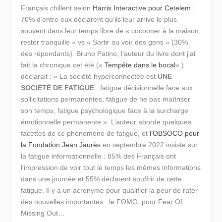
Français chillent selon
Harris Interactive pour Cetelem
:
70% d’entre eux déclarent qu’ils leur arrive le plus
souvent dans leur temps libre de « cocooner à la maison,
rester tranquille » vs « Sortir ou voir des gens » (30%
des répondants). Bruno Patino, l’auteur du livre dont j’ai
fait la chronique cet été («
Tempête dans le bocal
« )
déclarait : «
La société hyperconnectée est
UNE
SOCIÉTÉ DE FATIGUE
: fatigue décisionnelle face aux
sollicitations permanentes, fatigue de ne pas maîtriser
son temps, fatigue psychologique face à la surcharge
émotionnelle permanente »
. L’auteur aborde quelques
facettes de ce phénomène de fatigue, et
l’OBSOCO pour
la Fondation Jean Jaurès
en septembre 2022 insiste sur
la
fatigue informationnelle
: 85% des Français ont
l’impression de voir tout le temps les mêmes informations
dans une journée et 55% déclarent souffrir de cette
fatigue. Il y a un acronyme pour qualifier la peur de rater
des nouvelles importantes : le FOMO, pour Fear Of
Missing Out…