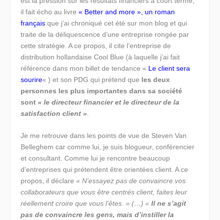
est la pression sur les résultats financiers à court terme,
il fait écho au livre
« Better and more », un roman
français
que j’ai chroniqué cet été sur mon blog et qui
traite de la déliquescence d’une entreprise rongée par
cette stratégie. A ce propos, il cite l’entreprise de
distribution hollandaise Cool Blue (à laquelle j’ai fait
référence dans mon billet de tendance «
Le client sera
sourire
« ) et son PDG qui prétend que
les deux
personnes les plus importantes dans sa société
sont
« le directeur financier et le directeur de la
satisfaction client »
.
Je me retrouve dans les points de vue de Steven Van
Belleghem car comme lui, je suis blogueur, conférencier
et consultant. Comme lui je rencontre beaucoup
d’entreprises qui prétendent être orientées client. A ce
propos, il déclare
« N’essayez pas de convaincre vos
collaborateurs que vous être centrés client, faites leur
réellement croire que vous l’êtes. » (…) «
Il ne s’agit
pas de convaincre les gens, mais d’instiller la