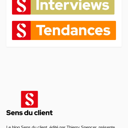
Le blog Sens du client, édité par Thierry Spencer, présente