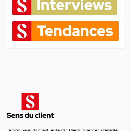
Le blog Sens du client, édité par Thierry Spencer, présente