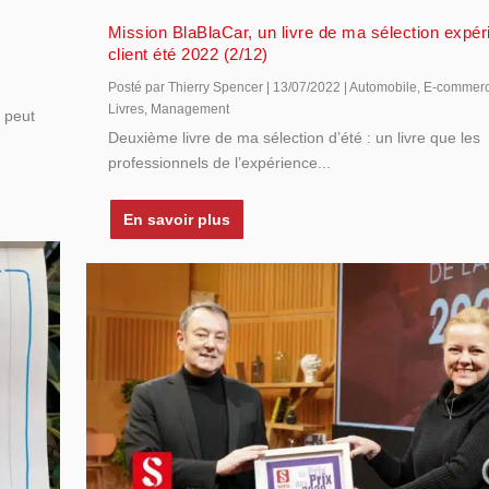
Mission BlaBlaCar, un livre de ma sélection expé
client été 2022 (2/12)
Posté par
Thierry Spencer
|
13/07/2022
|
Automobile
,
E-commer
Livres
,
Management
l peut
Deuxième livre de ma sélection d’été : un livre que les
professionnels de l’expérience...
En savoir plus