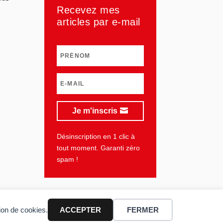
Recevez mes
articles par e-mail
Je m'inscris
Désinscription en 1 clic à
tout moment. Garanti zéro
spam !
tion de cookies.
ACCEPTER
FERMER
lan du site
Mentions légales
Vie privée
CGU