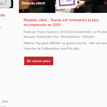
lin
Relation client : Toyota est l’entreprise la plus
récompensée en 2020
E-
Posté par
Thierry Spencer
|
20/12/2020
|
Automobile
,
Le Prix des
Marques / Entreprises
,
Prix - Récompenses - Palmarès
Hélène Vay peut afficher ce grand sourire : elle est ve
chercher le 9 décembre son Prix des...
En savoir plus
n. Une
c un