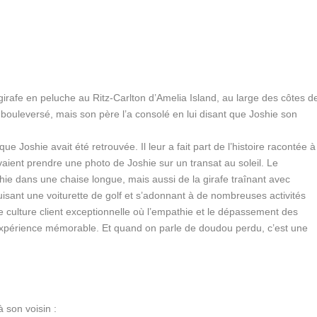
 girafe en peluche au Ritz-Carlton d’Amelia Island, au large des côtes d
nt bouleversé, mais son père l’a consolé en lui disant que Joshie son
.
e Joshie avait été retrouvée. Il leur a fait part de l’histoire racontée à
uvaient prendre une photo de Joshie sur un transat au soleil. Le
ie dans une chaise longue, mais aussi de la girafe traînant avec
isant une voiturette de golf et s’adonnant à de nombreuses activités
une culture client exceptionnelle où l’empathie et le dépassement des
expérience mémorable. Et quand on parle de doudou perdu, c’est une
 son voisin :