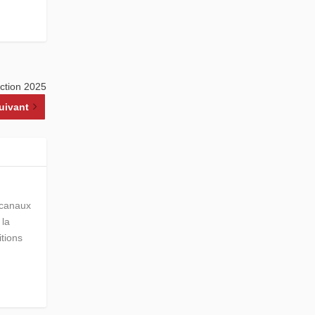
ection 2025
uivant
s canaux
 la
itions