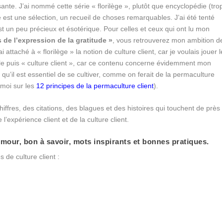
ssante. J’ai nommé cette série « florilège », plutôt que encyclopédie (tro
 est une sélection, un recueil de choses remarquables. J’ai été tenté
st un peu précieux et ésotérique. Pour celles et ceux qui ont lu mon
s de l’expression de la gratitude »
, vous retrouverez mon ambition d
 attaché à « florilège » la notion de culture client, car je voulais jouer l
le puis « culture client », car ce contenu concerne évidemment mon
 qu’il est essentiel de se cultiver, comme on ferait de la permaculture
t moi sur les
12 principes de la permaculture client
).
iffres, des citations, des blagues et des histoires qui touchent de près
 l’expérience client et de la culture client.
humour, bon à savoir, mots inspirants et bonnes pratiques.
de culture client :