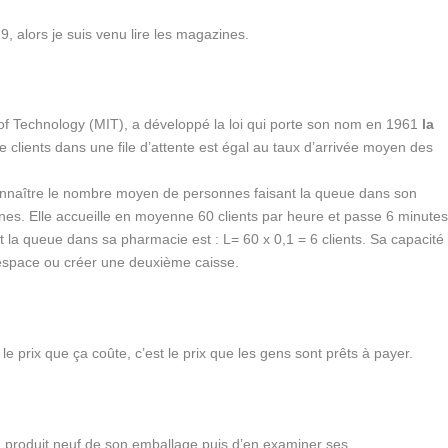
19, alors je suis venu lire les magazines.
 of Technology (MIT), a développé la loi qui porte son nom en 1961
la
 clients dans une file d’attente est égal au taux d’arrivée moyen des
onnaître le nombre moyen de personnes faisant la queue dans son
onnes. Elle accueille en moyenne 60 clients par heure et passe 6 minute
nt la queue dans sa pharmacie est : L= 60 x 0,1 = 6 clients. Sa capacité
n espace ou créer une deuxième caisse.
le prix que ça coûte, c’est le prix que les gens sont prêts à payer.
 un produit neuf de son emballage puis d’en examiner ses