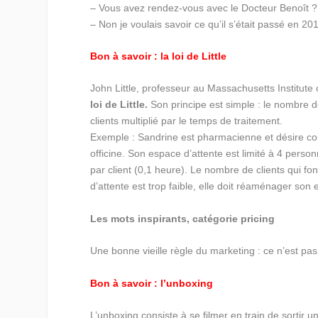
– Vous avez rendez-vous avec le Docteur Benoît ?
– Non je voulais savoir ce qu’il s’était passé en 20
Bon à savoir : la loi de Little
John Little, professeur au Massachusetts Institute
loi de Little.
Son principe est simple : le nombre de
clients multiplié par le temps de traitement.
Exemple : Sandrine est pharmacienne et désire c
officine. Son espace d’attente est limité à 4 pers
par client (0,1 heure). Le nombre de clients qui fo
d’attente est trop faible, elle doit réaménager so
Les mots inspirants, catégorie pricing
Une bonne vieille règle du marketing : ce n’est pas 
Bon à savoir : l’unboxing
L’unboxing consiste à se filmer en train de sortir