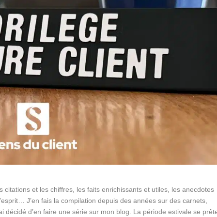
citations et les chiffres, les faits enrichissants et utiles, les anecdotes
’esprit… J’en fais la compilation depuis des années sur des carnets,
ai décidé d’en faire une série sur mon blog. La période estivale se prêt