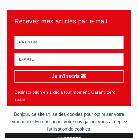
Recevez mes articles par e-mail
Je m'inscris
Désinscription en 1 clic à tout moment. Garanti zéro
spam !
Bonjour, ce site utilise des cookies pour optimiser votre
expérience. En continuant votre navigation, vous acceptez
l'utilisation de cookies.
Plan du site
Mentions légales
Vie privée
CGU