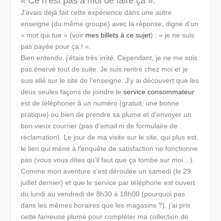
« Ce n’est pas à moi de faire ça ».
J’avais déjà fait cette expérience dans une autre
enseigne (du même groupe) avec la réponse, digne d’un
« mot qui tue » (voir
mes billets à ce sujet
) :
« je ne suis
pas payée pour ça ! ».
Bien entendu, j’étais très irrité. Cependant, je ne me suis
pas énervé tout de suite. Je suis rentré chez moi et je
suis allé sur le site de l’enseigne. J’y ai découvert que les
deux seules façons de joindre le
service consommateur
est de téléphoner à un numéro (gratuit, une bonne
pratique) ou bien de prendre sa plume et d’envoyer un
bon vieux courrier (pas d’email ni de formulaire de
réclamation). Le jour de ma visite sur le site, qui plus est,
le lien qui mène à l’enquête de satisfaction ne fonctionne
pas (vous vous dites qu’il faut que ça tombe sur moi…).
Comme mon aventure s’est déroulée un samedi (le 29
juillet dernier) et que le service par téléphone est ouvert
du lundi au vendredi de 8h30 à 18h00 (pourquoi pas
dans les mêmes horaires que les magasins ?), j’ai pris
cette fameuse plume pour compléter ma collection de