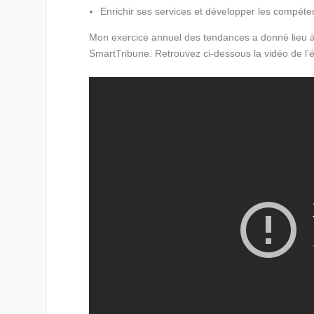
Enrichir ses services et développer les compéte
Mon exercice annuel des tendances a donné lieu 
SmartTribune. Retrouvez ci-dessous la vidéo de l