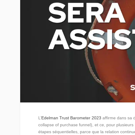
L’
Edelman Trust Barometer 2023
affirme dans sa d
collapse of purchase funnel), et ce, pour plusieu
étapes séquentielles, parce que la relation continu