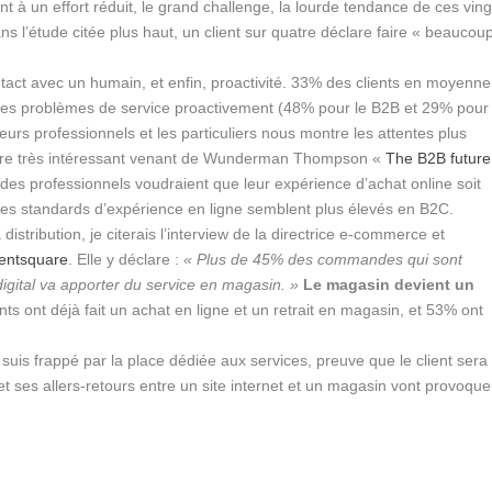
 à un effort réduit, le grand challenge, la lourde tendance de ces ving
s l’étude citée plus haut, un client sur quatre déclare faire « beaucou
contact avec un humain, et enfin, proactivité. 33% des clients en moyenne
t les problèmes de service proactivement (48% pour le B2B et 29% pour
eurs professionnels et les particuliers nous montre les attentes plus
hiffre très intéressant venant de Wunderman Thompson «
The B2B future
s professionnels voudraient que leur expérience d’achat online soit
. Les standards d’expérience en ligne semblent plus élevés en B2C.
istribution, je citerais l’interview de la directrice e-commerce et
entsquare
. Elle y déclare :
« Plus de 45% des commandes qui sont
 digital va apporter du service en magasin. »
Le magasin devient un
ts ont déjà fait un achat en ligne et un retrait en magasin, et 53% ont
e suis frappé par la place dédiée aux services, preuve que le client sera
t ses allers-retours entre un site internet et un magasin vont provoque