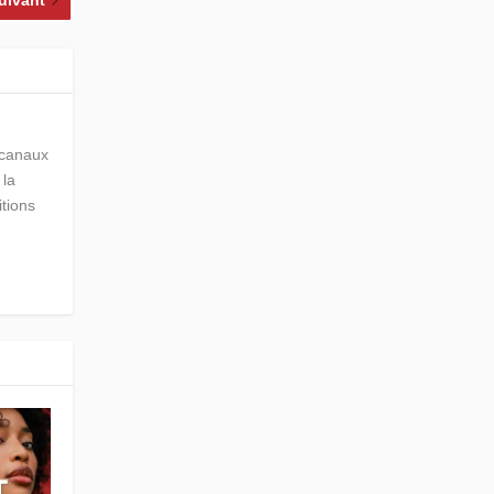
uivant
s canaux
 la
itions