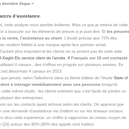
la dernière étape »
.
accru d’assistance.
nt, cette analyse nous semble évidente. Mais ce que je retiens de cette
ce à basculer sur les éléments de preuve si je puis dire. Et
les preuve
 la vente, l’assistance au client
. L’étude précise que 75% des
 les rendent fidèles à une marque après leur premier achat.
’autant plus important et les clients ne se privent pas de cette aide.
Xsight Elu service client de l’année
,
8 Français sur 10 ont contacté
 utilisant 4 canaux ; des chiffres en progrès sur plusieurs années. En
, c’est désormais 4 canaux en 2023.
e que jamais, selon Salesforce dans sa 6ème édition de l’étude
State of
endent à interagir immédiatement avec une personne
lorsqu’ils
 cette même étude : les clients estiment que c’est facile de joindre un
plupart des entreprises.
zoom sur les contacts ayant échoué selon les clients. On apprend que
sur une demande d’assistance via chatbot ou sur les réseaux sociaux.
ent vécu cette expérience, un chiffre à rapprocher du niveau moyen de
use QS) autour des 80% (80% des appels sont traités).