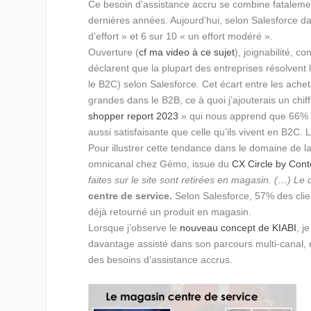
Ce besoin d’assistance accru se combine fatalement
dernières années. Aujourd’hui, selon Salesforce dan
d’effort » et 6 sur 10 « un effort modéré ».
Ouverture (
cf ma video à ce sujet
), joignabilité, 
déclarent que la plupart des entreprises résolven
le B2C) selon Salesforce. Cet écart entre les achet
grandes dans le B2B, ce à quoi j’ajouterais un c
shopper report 2023
» qui nous apprend que 66% de
aussi satisfaisante que celle qu’ils vivent en B2C
Pour illustrer cette tendance dans le domaine de la d
omnicanal chez Gémo, issue du
CX Circle by Cont
faites sur le site sont retirées en magasin. (…) Le
centre de service.
Selon Salesforce, 57% des clien
déjà retourné un produit en magasin.
Lorsque j’observe le
nouveau concept de KIABI
, j
davantage assisté dans son parcours multi-canal, e
des besoins d’assistance accrus.