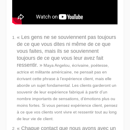
« Les gens ne se souviennent pas toujours
de ce que vous dites ni même de ce que
vous faites, mais ils se souviennent
toujours de ce que vous leur avez fait
ressentir. »
Maya Angelou, écrivaine, poétesse,
actrice et militante américaine, ne pensait pas en
écrivant cette phrase à l’expérience client, mais elle
aborde un sujet fondamental. Les clients garderont un
souvenir de leur expérience fabriqué à partir d’un
nombre importants de sensations, d’émotions plus ou
moins fortes. Si vous pensez expérience client, pensez
à ce que vos clients vont vivre et ressentir tout au long
de leur vie de client.
« Chaque contact que nous avons avec un