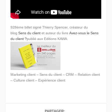
928ème billet signé
Thierry Spencer
,
créateur du
blog
Sens du client
et auteur du
livre
Avez-vous le Sens
du client ?
publié aux Editions KAWA.
Marketing client – Sens du client – CRM – Relation client
– Culture client – Expérience client
PARTAGER: