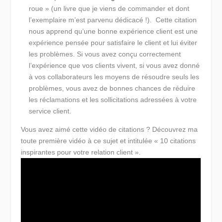
roue » (un livre que je viens de commander et dont
l’exemplaire m’est parvenu dédicacé !). Cette citation
nous apprend qu’une bonne expérience client est une
expérience pensée pour satisfaire le client et lui éviter
les problèmes. Si vous avez conçu correctement
l’expérience que vos clients vivent, si vous avez donné
à vos collaborateurs les moyens de résoudre seuls les
problèmes, vous avez de bonnes chances de réduire
les réclamations et les sollicitations adressées à votre
service client.
Vous avez aimé cette vidéo de citations ? Découvrez ma
toute première vidéo à ce sujet et intitulée « 10 citations
inspirantes pour votre relation client ».