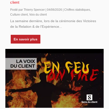
client
Posté par
Thierry Spencer
|
04/06/2026
|
Chiffres statistiques
,
Culture client
,
Voix du client
La semaine dernière, lors de la cérémonie des Victoires
de la Relation & de l’Expérience...
En savoir plus