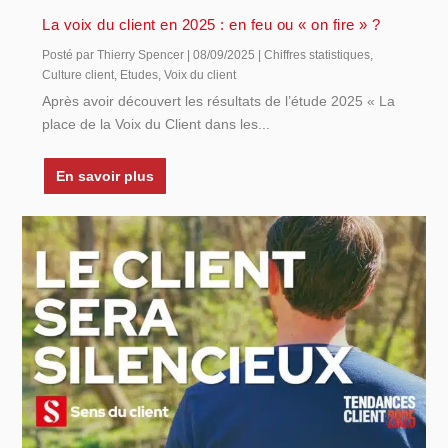
La voix du client en 2025 : en feu ou « on fire » ?
Posté par
Thierry Spencer
|
08/09/2025
|
Chiffres statistiques
,
Culture client
,
Etudes
,
Voix du client
Après avoir découvert les résultats de l’étude 2025 « La
place de la Voix du Client dans les...
En savoir plus