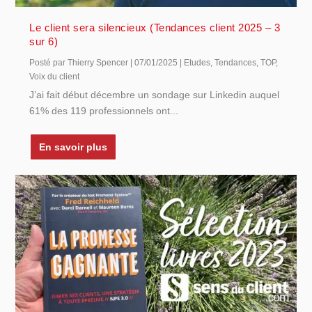
Le client sera silencieux (Tendances client 2025 – 3
sur 6)
Posté par
Thierry Spencer
|
07/01/2025
|
Etudes
,
Tendances
,
TOP
,
Voix du client
J’ai fait début décembre un sondage sur Linkedin auquel
61% des 119 professionnels ont...
En savoir plus