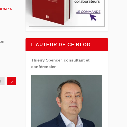
 breaks
non
L’AUTEUR DE CE BLOG
Thierry Spencer, consultant et
conférencier
4
5