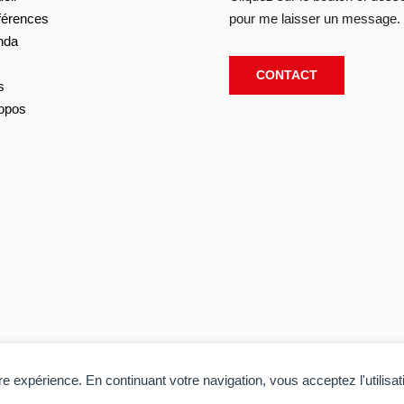
férences
pour me laisser un message.
nda
CONTACT
s
opos
tre expérience. En continuant votre navigation, vous acceptez l'utilisa
P
ts réservés. Réalisé par
Acolyte
.