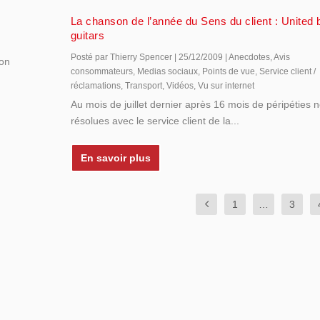
La chanson de l’année du Sens du client : United
guitars
Posté par
Thierry Spencer
|
25/12/2009
|
Anecdotes
,
Avis
mon
consommateurs
,
Medias sociaux
,
Points de vue
,
Service client /
réclamations
,
Transport
,
Vidéos
,
Vu sur internet
Au mois de juillet dernier après 16 mois de péripéties 
résolues avec le service client de la...
En savoir plus
1
…
3