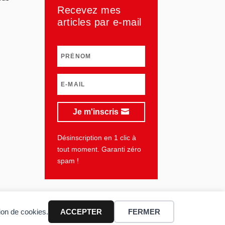
Recevez mes
articles par e-mail
Je m'inscris
Désinscription en 1 clic à
tout moment. Garanti zéro
spam !
tion de cookies.
ACCEPTER
FERMER
lan du site
Mentions légales
Vie privée
CGU