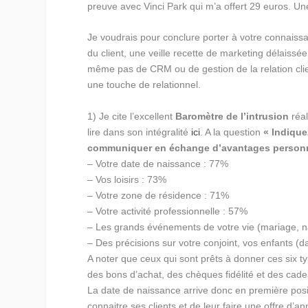
preuve avec Vinci Park qui m’a offert 29 euros. Une 
Je voudrais pour conclure porter à votre connaissa
du client, une veille recette de marketing délaissée
même pas de CRM ou de gestion de la relation clie
une touche de relationnel.
1) Je cite l’excellent
Baromètre de l’intrusion
réal
lire dans son intégralité
ici
. A la question
« Indique
communiquer en échange d’avantages personna
– Votre date de naissance : 77%
– Vos loisirs : 73%
– Votre zone de résidence : 71%
– Votre activité professionnelle : 57%
– Les grands événements de votre vie (mariage,
– Des précisions sur votre conjoint, vos enfants (
A noter que ceux qui sont prêts à donner ces six ty
des bons d’achat, des chèques fidélité et des cad
La date de naissance arrive donc en première positi
connaitre ses clients et de leur faire une offre d’an