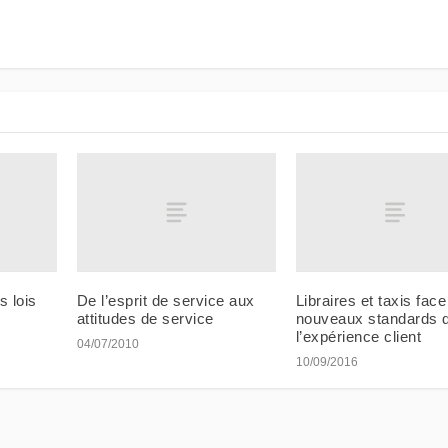
s lois
De l’esprit de service aux
Libraires et taxis fac
attitudes de service
nouveaux standards 
l’expérience client
04/07/2010
10/09/2016