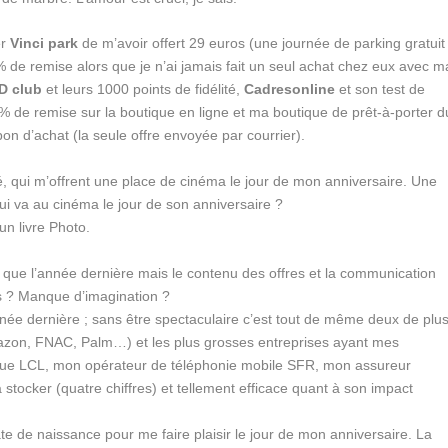
er
Vinci park
de m’avoir offert 29 euros (une journée de parking gratuit
 de remise alors que je n’ai jamais fait un seul achat chez eux avec m
D club
et leurs 1000 points de fidélité,
Cadresonline
et son test de
 de remise sur la boutique en ligne et ma boutique de prêt-à-porter d
on d’achat (la seule offre envoyée par courrier).
ité, qui m’offrent une place de cinéma le jour de mon anniversaire. Une
 Qui va au cinéma le jour de son anniversaire ?
un livre Photo.
que l’année dernière mais le contenu des offres et la communication
 ? Manque d’imagination ?
année dernière ; sans être spectaculaire c’est tout de même deux de plus
on, FNAC, Palm…) et les plus grosses entreprises ayant mes
e LCL, mon opérateur de téléphonie mobile SFR, mon assureur
tocker (quatre chiffres) et tellement efficace quant à son impact
e de naissance pour me faire plaisir le jour de mon anniversaire. La