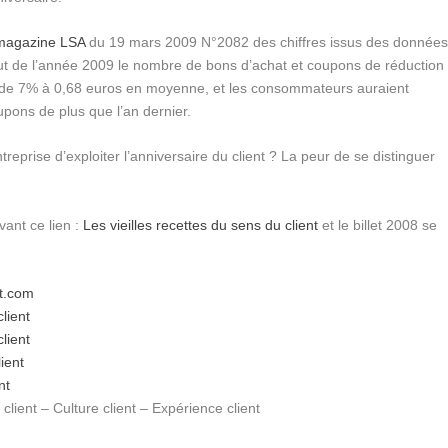
magazine LSA
du 19 mars 2009 N°2082 des chiffres issus des donnée
t de l’année 2009 le nombre de bons d’achat et coupons de réduction
 de 7% à 0,68 euros en moyenne, et les consommateurs auraient
pons de plus que l’an dernier.
eprise d’exploiter l’anniversaire du client ? La peur de se distinguer
vant ce lien :
Les vieilles recettes du sens du client
et le billet 2008 se
nt.com
lient
lient
ient
nt
client – Culture client – Expérience client