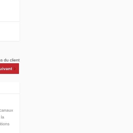
s du client
uivant
s canaux
 la
itions