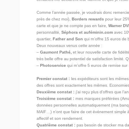
Comme l’année passée, je voudrais donc remerci
près de chez moi),
Borders rewards
pour leur 25%
carte et que je ne compte pas en faire,
Warner DV
personnalité,
Séphora et auféminin.com
avec 10%
quartier,
Father and Son
qui m’offre 15 euros de b
Deux nouveaux venus cette année :
–
Gaumont Pathé,
et leur nouvelle carte de fidél
très belle offre au potentiel de satisfaction limité.
–
Photoservice
qui m’offre 5 euros de remise sur 
Premier constat :
les expéditeurs sont les mêmes 
des offres sont exactement les mêmes. Economies
Deuxième constat :
j’ai reçu plus d’offres que l’
Troisième constat :
mes marques préférées (Amaz
données personnelles automatiquement (ma banqu
MAIF…) n’ont que faire de cet événement simple à s
affectif et son rendement.
Quatrième constat :
pas besoin de stocker ma dat