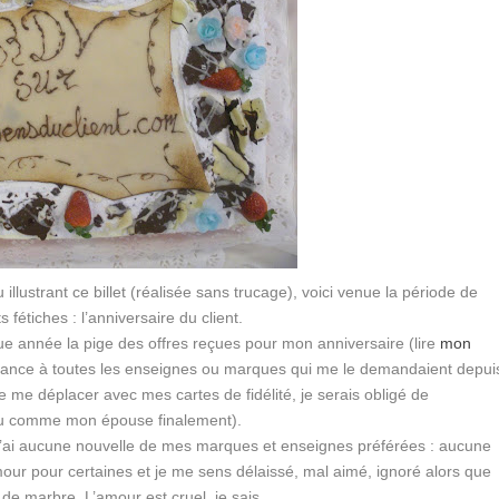
ustrant ce billet (réalisée sans trucage), voici venue la période de
 fétiches : l’anniversaire du client.
ue année la pige des offres reçues pour mon anniversaire (lire
mon
ssance à toutes les enseignes ou marques qui me le demandaient depui
 me déplacer avec mes cartes de fidélité, je serais obligé de
eu comme mon épouse finalement).
 n’ai aucune nouvelle de mes marques et enseignes préférées : aucune
mour pour certaines et je me sens délaissé, mal aimé, ignoré alors que
de marbre. L’amour est cruel, je sais.