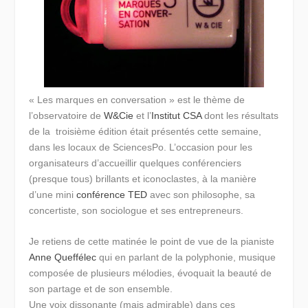
« Les marques en conversation » est le thème de
l’observatoire de
W&Cie
et l’
Institut CSA
dont les résultats
de la troisième édition était présentés cette semaine,
dans les locaux de SciencesPo. L’occasion pour les
organisateurs d’accueillir quelques conférenciers
(presque tous) brillants et iconoclastes, à la manière
d’une mini
conférence TED
avec son philosophe, sa
concertiste, son sociologue et ses entrepreneurs.
Je retiens de cette matinée le point de vue de la pianiste
Anne Queffélec
qui en parlant de la polyphonie, musique
composée de plusieurs mélodies, évoquait la beauté de
son partage et de son ensemble.
Une voix dissonante (mais admirable) dans ces