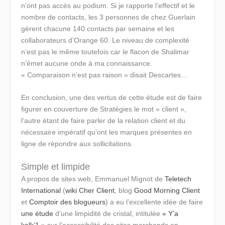
n’ont pas accès au podium. Si je rapporte l’effectif et le
nombre de contacts, les 3 personnes de chez Guerlain
gèrent chacune 140 contacts par semaine et les
collaborateurs d’Orange 60. Le niveau de complexité
n’est pas le même toutefois car le flacon de Shalimar
n’émet aucune onde à ma connaissance.
« Comparaison n’est pas raison » disait Descartes…
En conclusion, une des vertus de cette étude est de faire
figurer en couverture de Stratégies le mot « client »,
l’autre étant de faire parler de la relation client et du
nécessaire impératif qu’ont les marques présentes en
ligne de répondre aux sollicitations.
Simple et limpide
A propos de sites web, Emmanuel Mignot de
Teletech
International
(
wiki Cher Client
, blog
Good Morning Client
et
Comptoir des blogueurs
) a eu l’excellente idée de faire
une étude
d’une limpidité de cristal, intitulée
« Y’a
kelk’1 »
sur l’accessibilité des sites marchands en