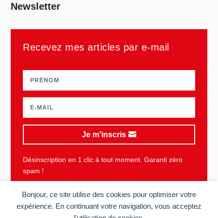
Newsletter
Recevez mes articles par e-mail
Je m'inscris
Désinscription en 1 clic à tout moment. Garanti zéro
spam !
Bonjour, ce site utilise des cookies pour optimiser votre
expérience. En continuant votre navigation, vous acceptez
l'utilisation de cookies.