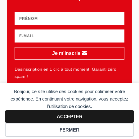
Je m'inscris
Désinscription en 1 clic à tout moment. Garanti zéro
spam !
Bonjour, ce site utilise des cookies pour optimiser votre
expérience. En continuant votre navigation, vous acceptez
l'utilisation de cookies.
Plan du site
Mentions légales
Vie privée
CGU
ACCEPTER
Copyright © 2006-2026 Sens du client. Tous droits réservés. Réalisé
FERMER
par
Acolyte
.