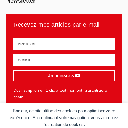
Newsletter
Recevez mes articles par e-mail
Je m'inscris
Désinscription en 1 clic à tout moment. Garanti zéro
spam !
Bonjour, ce site utilise des cookies pour optimiser votre
expérience. En continuant votre navigation, vous acceptez
l'utilisation de cookies.
Plan du site
Mentions légales
Vie privée
CGU