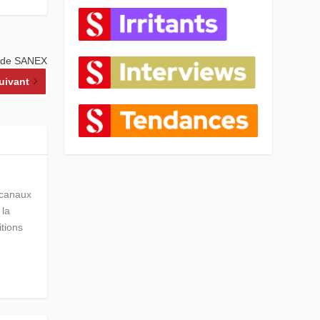
n de SANEX
uivant
s canaux
 la
itions