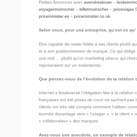
Petites Annonces avec
avendrealouer
–
lesiteimmo
voyagermoinscher
–
billetmoinscher
–
priceviajes
E
priceminister.es
–
priceminister.co.uk
Selon vous, pour une entreprise, qu’est-ce qu’ 
Etre capable de rester fidèle à ses clients plutôt q
et à son positionnement de marque. Ce qui oblige à 
une nuit … plutôt qu’un marketing obscur qui cherch
reposeraient sur un malentendu.
Que pensez-vous de l’évolution de la relation 
Internet a bouleversé l’obligation liée à la relation 
françaises ont été prises de court ne sachant pas t
clients ont très vite compris comment l’utiliser c
tournée davantage vers « l’usager », « le client » 
« collaborateur » des marques.
Avez-vous une anecdote, un exemple de relatio