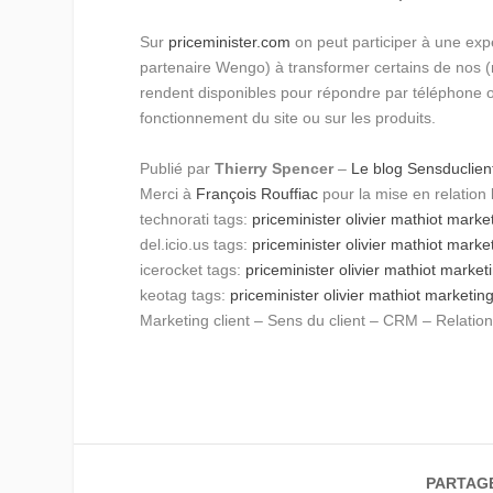
Sur
priceminister.com
on peut participer à une exp
partenaire Wengo) à transformer certains de nos (me
rendent disponibles pour répondre par téléphone o
fonctionnement du site ou sur les produits.
Publié par
Thierry Spencer
–
Le blog Sensduclie
Merci à
François Rouffiac
pour la mise en relation 
technorati tags:
priceminister
olivier mathiot
marke
del.icio.us tags:
priceminister
olivier mathiot
marke
icerocket tags:
priceminister
olivier mathiot
market
keotag tags:
priceminister
olivier mathiot
marketin
Marketing client – Sens du client – CRM – Relation 
PARTAG