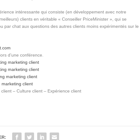
érience intéressante qui consiste (en développement avec notre
illeurs) clients en véritable « Conseiller PriceMinister », qui se
u par chat aux questions des autres clients moins expérimentés sur le
nt.com
lors d’une conférence.
ting
marketing client
ting
marketing client
ing
marketing client
g
marketing client
client – Culture client – Expérience client
ER: