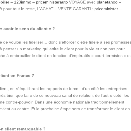
bilier
–
123immo
–
priceministerauto
VOYAGE avec
planetanoo
–
t pour tout le reste, L’ACHAT – VENTE GARANTI :
priceminister
–
« avoir le sens du client » ?
ue de vouloir les fidéliser… donc s’efforcer d’être fidèle à ses promesse
penser un marketing qui attire le client pour la vie et non pas pour
e à embrouiller le client en fonction d’impératifs « court-termistes » q
client en France ?
client, en rééquilibrant les rapports de force : d’un côté les entreprises
rès bien que faire de ce nouveau canal de relation, de l’autre coté, les
omme contre-pouvoir. Dans une économie nationale traditionnellement
revient au centre. Et la prochaine étape sera de transformer le client en
n client remarquable ?