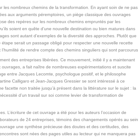
sur les nombreux chemins de la transformation.
En ayant soin de ne pas
dées aux arguments péremptoires, un piège classique des ouvrages
ose des repères sur les nombreux chemins empruntés par les
 Qu’ils soient en quête d’une nouvelle destination ou bien matures dans
s pages sont autant d’exemples de la diversité des approches. Plutôt que
e étape serait un passage obligé pour respecter une nouvelle recette
et l’humilité de rendre compte des chemins singuliers qui sont parcourus
ement des entreprises libérées.
Ce mouvement, initié il y a maintenant
 ouvrages, a fait naître de nombreuses expérimentations et suscite
e entre Jacques Lecomte, psychologue positif, et le philosophe
rtine Calligaro et Jean-Jacques Gressier se sont intéressé à ce
facette non traitée jusqu’à présent dans la littérature sur le sujet : la
 nécessité d’un travail sur soi comme levier de transformation de
ges.
L’écriture de cet ouvrage a été pour les auteurs l’occasion de
ollaborateurs de 24 entreprises, témoins des changements opérés au sei
t ouvrage une synthèse précieuse des doutes et des certitudes, des
rencontres sont nées des pages utiles au lecteur qui ne manquera pas