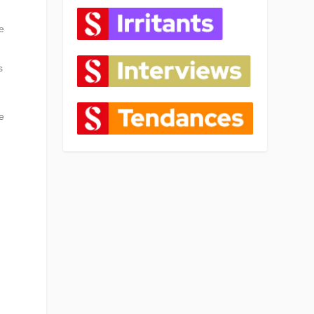
e
s
de