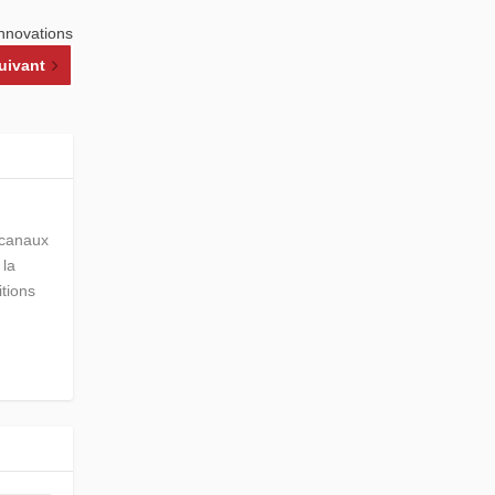
innovations
uivant
s canaux
 la
itions