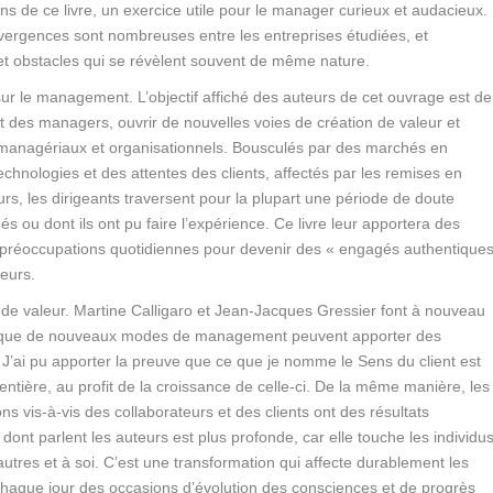
ns de ce livre, un exercice utile pour le manager curieux et audacieux.
nvergences sont nombreuses entre les entreprises étudiées, et
 et obstacles qui se révèlent souvent de même nature.
s sur le management.
L’objectif affiché des auteurs de cet ouvrage est de
 et des managers, ouvrir de nouvelles voies de création de valeur et
managériaux et organisationnels. Bousculés par des marchés en
chnologies et des attentes des clients, affectés par les remises en
rs, les dirigeants traversent pour la plupart une période de doute
s ou dont ils ont pu faire l’expérience. Ce livre leur apportera des
préoccupations quotidiennes pour devenir des « engagés authentique
teurs.
 de valeur.
Martine Calligaro et Jean-Jacques Gressier font à nouveau
e que de nouveaux modes de management peuvent apporter des
J’ai pu apporter la preuve que ce que je nomme le Sens du client est
entière, au profit de la croissance de celle-ci. De la même manière, les
ns vis-à-vis des collaborateurs et des clients ont des résultats
dont parlent les auteurs est plus profonde, car elle touche les individu
 autres et à soi. C’est une transformation qui affecte durablement les
 chaque jour des occasions d’évolution des consciences et de progrès