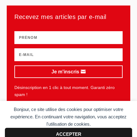
Recevez mes articles par e-mail
Je m'inscris
Désinscription en 1 clic à tout moment. Garanti zéro
spam !
Bonjour, ce site utilise des cookies pour optimiser votre
expérience. En continuant votre navigation, vous acceptez
l'utilisation de cookies.
Plan du site
Mentions légales
Vie privée
CGU
ACCEPTER