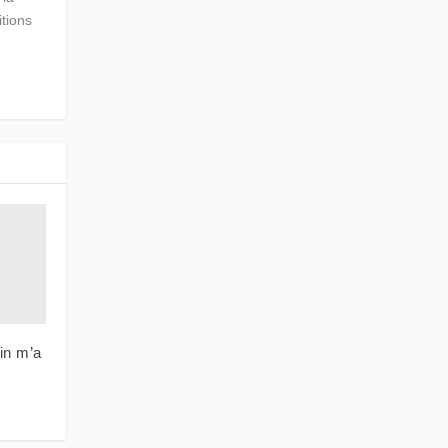
itions
gin m’a