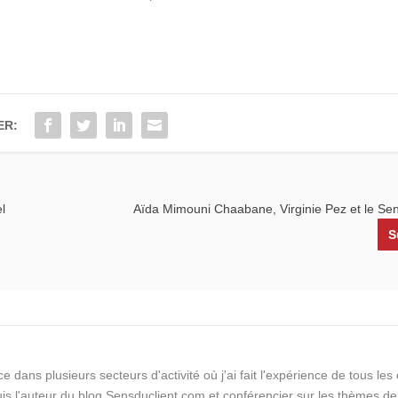
ER:
el
Aïda Mimouni Chaabane, Virginie Pez et le Sen
S
e dans plusieurs secteurs d'activité où j'ai fait l'expérience de tous le
suis l'auteur du blog Sensduclient.com et conférencier sur les thèmes de