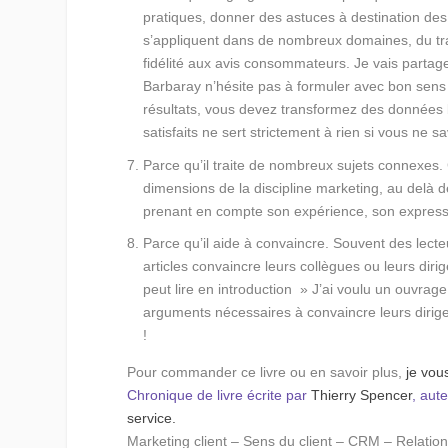
pratiques, donner des astuces à destination de
s’appliquent dans de nombreux domaines, du trai
fidélité aux avis consommateurs. Je vais partag
Barbaray n’hésite pas à formuler avec bon sens :
résultats, vous devez transformez des données bru
satisfaits ne sert strictement à rien si vous ne sa
Parce qu’il traite de nombreux sujets connexes.
dimensions de la discipline marketing, au delà de
prenant en compte son expérience, son expressi
Parce qu’il aide à convaincre.
Souvent des lecteu
articles convaincre leurs collègues ou leurs dir
peut lire en introduction
» J’ai voulu un ouvrage d
arguments nécessaires à convaincre leurs dirigean
!
Pour commander ce livre ou en savoir plus,
je vous
Chronique de livre écrite par
Thierry Spencer
, aut
service.
Marketing client – Sens du client – CRM – Relation 