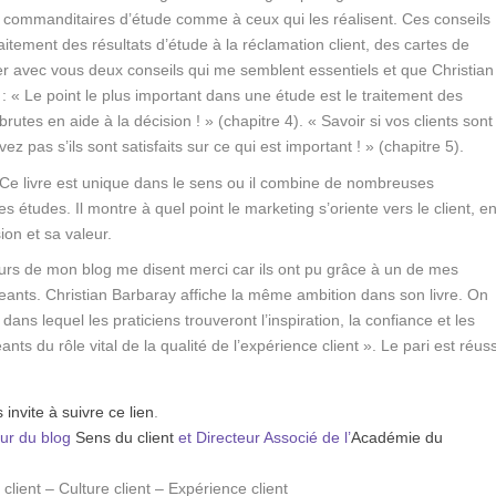
s commanditaires d’étude comme à ceux qui les réalisent. Ces conseils
tement des résultats d’étude à la réclamation client, des cartes de
er avec vous deux conseils qui me semblent essentiels et que Christian
 « Le point le plus important dans une étude est le traitement des
tes en aide à la décision ! » (chapitre 4). « Savoir si vos clients sont
vez pas s’ils sont satisfaits sur ce qui est important ! » (chapitre 5).
Ce livre est unique dans le sens ou il combine de nombreuses
s études. Il montre à quel point le marketing s’oriente vers le client, e
on et sa valeur.
rs de mon blog me disent merci car ils ont pu grâce à un de mes
igeants. Christian Barbaray affiche la même ambition dans son livre. On
ans lequel les praticiens trouveront l’inspiration, la confiance et les
ts du rôle vital de la qualité de l’expérience client »
. Le pari est réuss
 invite à suivre ce lien
.
eur du blog
Sens du client
et Directeur Associé de l’
Académie du
client – Culture client – Expérience client