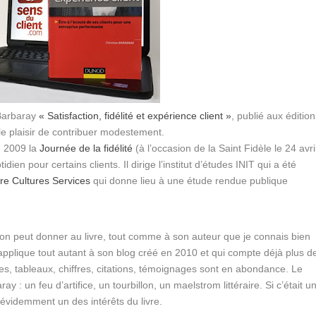
 Barbaray
« Satisfaction, fidélité et expérience client »
, publié aux éditio
le plaisir de contribuer modestement.
n 2009 la
Journée de la fidélité
(à l’occasion de la Saint Fidèle le 24 avri
ien pour certains clients. Il dirige l’institut d’études INIT qui a été
re Cultures Services
qui donne lieu à une étude rendue publique
qu’on peut donner au livre, tout comme à son auteur que je connais bien
’applique tout autant à son blog créé en 2010 et qui compte déjà plus d
ques, tableaux, chiffres, citations, témoignages sont en abondance. Le
ay : un feu d’artifice, un tourbillon, un maelstrom littéraire. Si c’était u
t évidemment un des intérêts du livre.