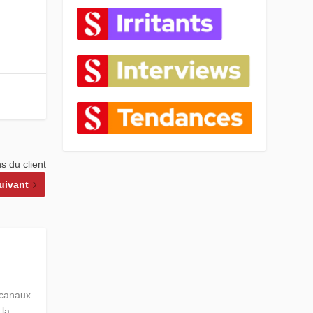
s du client
uivant
s canaux
 la