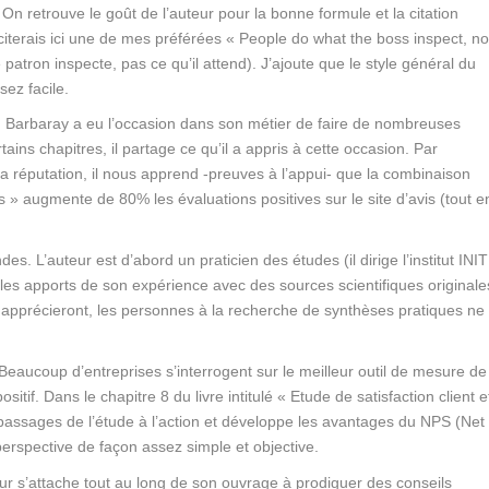
On retrouve le goût de l’auteur pour la bonne formule et la citation
e citerais ici une de mes préférées
« People do what the boss inspect, no
 patron inspecte, pas ce qu’il attend). J’ajoute que le style général du
sez facile.
n Barbaray a eu l’occasion dans son métier de faire de nombreuses
ins chapitres, il partage ce qu’il a appris à cette occasion. Par
 la réputation, il nous apprend -preuves à l’appui- que la combinaison
vis » augmente de 80% les évaluations positives sur le site d’avis (tout e
ndes.
L’auteur est d’abord un praticien des études (il dirige l’institut INIT
 les apports de son expérience avec des sources scientifiques originale
 apprécieront, les personnes à la recherche de synthèses pratiques ne
Beaucoup d’entreprises s’interrogent sur le meilleur outil de mesure de
positif. Dans le chapitre 8 du livre intitulé « Etude de satisfaction client e
 passages de l’étude à l’action et développe les avantages du NPS (Net
erspective de façon assez simple et objective.
ur s’attache tout au long de son ouvrage à prodiguer des conseils