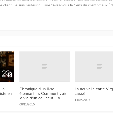
ce client. Je suis l'auteur du livre "Avez-vous le Sens du client ?" aux Éd
Chronique d’un livre
La nouvelle carte Vir
i a
étonnant : « Comment voir
cassé !
iste en
la vie d’un oeil neuf… »
14/05/2007
08/11/2015