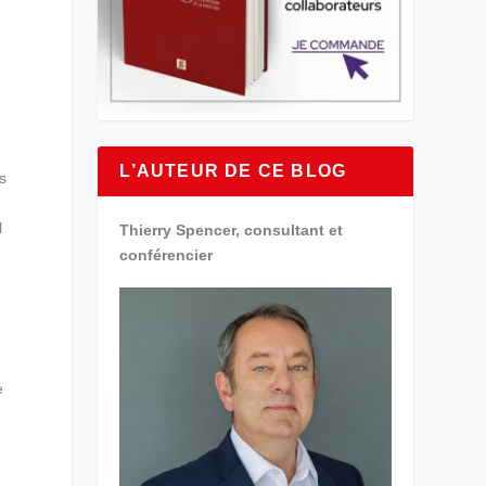
L’AUTEUR DE CE BLOG
ns
l
Thierry Spencer, consultant et
conférencier
e
n