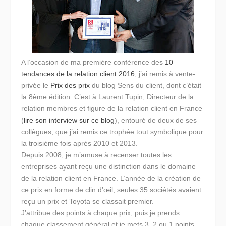
A l’occasion de ma première conférence des
10
tendances de la relation client 2016
, j’ai remis à vente-
privée le
Prix des prix
du blog Sens du client, dont c’était
la 8ème édition. C’est à Laurent Tupin, Directeur de la
relation membres et figure de la relation client en France
(
lire son interview sur ce blog
), entouré de deux de ses
collègues, que j’ai remis ce trophée tout symbolique pour
la troisième fois après 2010 et 2013.
Depuis 2008, je m’amuse à recenser toutes les
entreprises ayant reçu une distinction dans le domaine
de la relation client en France. L’année de la création de
ce prix en forme de clin d’œil, seules 35 sociétés avaient
reçu un prix et Toyota se classait premier.
J’attribue des points à chaque prix, puis je prends
chaque classement général et je mets 3, 2 ou 1 points