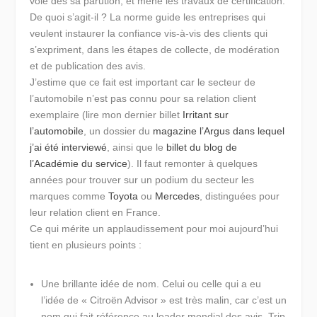
voie dès sa parution, et mené les travaux de certification.
De quoi s’agit-il ? La norme guide les entreprises qui
veulent instaurer la confiance vis-à-vis des clients qui
s’expriment, dans les étapes de collecte, de modération
et de publication des avis.
J’estime que ce fait est important car le secteur de
l’automobile n’est pas connu pour sa relation client
exemplaire (lire mon dernier billet
Irritant sur
l’automobile
, un dossier du
magazine l’Argus dans lequel
j’ai été interviewé
, ainsi que le
billet du blog de
l’Académie du service
). Il faut remonter à quelques
années pour trouver sur un podium du secteur les
marques comme
Toyota
ou
Mercedes
, distinguées pour
leur relation client en France.
Ce qui mérite un applaudissement pour moi aujourd’hui
tient en plusieurs points :
Une brillante idée de nom.
Celui ou celle qui a eu
l’idée de « Citroën Advisor » est très malin, car c’est un
nom qui fait référence au leader mondial des avis, Trip