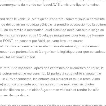
s commerçants du monde sur lequel AVIS a mis une figure humaine.
end dans le véhicule.
Alors qu’on s’apprête -souvent sous la contrainte
sir de découvrir un nouveau véhicule- à prendre possession de la voitur
l ou en famille à destination, quel plaisir de découvrir sur le siège du
de magazines pour vous ! Quelques magazines pour tous, de Femme
e POINT, en passant par Voici, peuvent être une source
nt. La mise en oeuvre nécessite un investissement, principalement
nouer des partenariats et à organiser la logistique pour que ce cadeau
sultat est vraiment fort.
e retour de vacances, après des centaines de kilomètres de route, le
s potron-minet, je me sens nul. Et parfois à cette nullité s’ajoutent le
, le GPS déconnecté, les enfants qui pleurent et tout le reste. Alors
e) a conçu une carte pour les nuls comme moi, avec six photos
t des flèches pour m’aider à garer mon véhicule et rendre les clés
poser de questions.
’est-ce qu’on peut faire pour s’améliorer encore dans le domaine de l