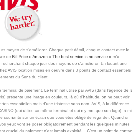
ujours moyen de s’améliorer. Chaque petit détail, chaque contact avec le
ivre de
Bill Price d’Amazon « The best service is no service »
m’a
n recherchant chaque jour des moyens de s’améliorer. En louant une
 chez AVIS location mises en oeuvre dans 3 points de contact essentiels
ssements du Sens du client.
e terminal de paiement.
Le terminal utilisé par AVIS (dans l’agence de l
is) présente une image en couleurs, là où d’habitude, on ne peut voir
rtes essentielles mais d’une tristesse sans nom. AVIS, à la différence
SINO (qui utilise ce même terminal et qui n’y met que son logo) a mi
e souriante sur un écran que vous êtes obligé de regarder. Quand on
 vos yeux vont se poser obligatoirement pendant les quelques minutes
t crucial du paiement n’est jamais exploité… C’est un point de contac