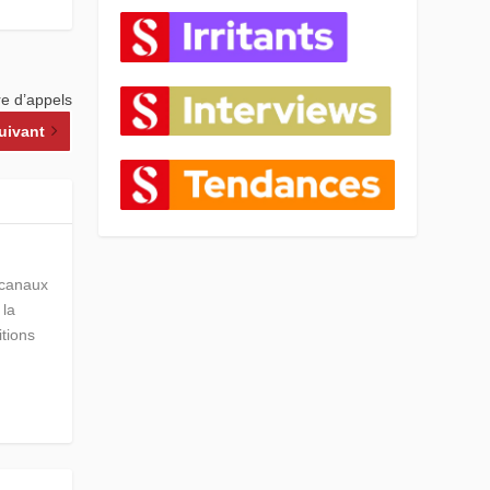
re d’appels
uivant
s canaux
 la
itions