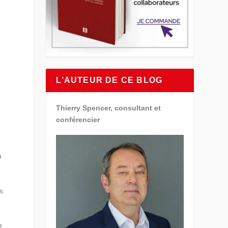
L’AUTEUR DE CE BLOG
Thierry Spencer, consultant et
conférencier
a
s
t