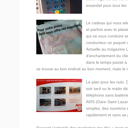
essentiel pour tous le
Le cadeau qui vous att
et parfois avec le plai
qui va vous conduire seu
conducteur un paquet 
Actuelle au magazine L
d’enchantement du clie
dans le temps passé à 
se trouve au bon endroit au bon moment, mais le ré
Le plan pour les nuls.
D
soir tard ou le matin dè
téléphone sans batterie
AVIS (Gare Saint Lazar
simples, des numéros e
rapidement et sans se 
Souvent j’entends des marketers me dire « mais qu