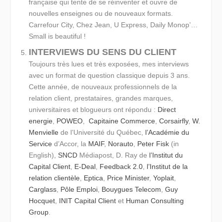
française qui tente de se réinventer et ouvre de
nouvelles enseignes ou de nouveaux formats.
Carrefour City, Chez Jean, U Express, Daily Monop’…
Small is beautiful !
INTERVIEWS DU SENS DU CLIENT
Toujours très lues et très exposées, mes interviews
avec un format de question classique depuis 3 ans.
Cette année, de nouveaux professionnels de la
relation client, prestataires, grandes marques,
universitaires et blogueurs ont répondu :
Direct
energie
,
POWEO
,
Capitaine Commerce
,
Corsairfly
,
W.
Menvielle
de l’Université du Québec,
l’Académie du
Service
d’Accor, la
MAIF
,
Norauto
,
Peter Fisk
(in
English),
SNCD
Médiapost, D. Ray de
l’Institut du
Capital Client
,
E-Deal
,
Feedback 2.0
,
l’Institut de la
relation clientèle
,
Eptica
,
Price Minister
,
Yoplait
,
Carglass
,
Pôle Emploi
,
Bouygues Telecom
,
Guy
Hocquet
,
INIT Capital Client
et
Human Consulting
Group
.