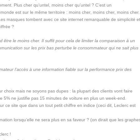
nnement. Plus cher qu’untel, moins cher qu’untel ? C’est un
monde est sur le même territoire : moins cher, moins cher, moins cher.
Les masques tombent avec ce site internet remarquable de simplicité e
iffrée ?
 être le moins cher. Il suffit pour cela de limiter la comparaison à un
munication sur les prix bas perturbe le consommateur qui ne sait plus
ateur l’accès à une information fiable sur la performance prix des
leur choix mais ne soyons pas dupes : la plupart des clients vont faire
e 5% ne justifie pas 15 minutes de voiture en plus un week-end.
 ce site que dans un tout petit chiffre en indice (ceci dit, Leclerc est
rmation lorsqu’elle ne sera plus en sa faveur ? (on dirait que les graphe
lerc !