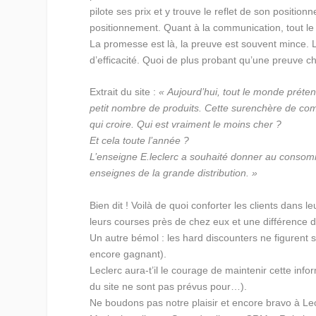
pilote ses prix et y trouve le reflet de son positio
positionnement. Quant à la communication, tout le 
La promesse est là, la preuve est souvent mince. 
d’efficacité. Quoi de plus probant qu’une preuve ch
Extrait du site :
« Aujourd’hui, tout le monde prétend
petit nombre de produits. Cette surenchère de com
qui croire. Qui est vraiment le moins cher ?
Et cela toute l’année ?
L’enseigne E.leclerc a souhaité donner au consomm
enseignes de la grande distribution. »
Bien dit ! Voilà de quoi conforter les clients dans 
leurs courses près de chez eux et une différence d
Un autre bémol : les hard discounters ne figurent sur
encore gagnant).
Leclerc aura-t’il le courage de maintenir cette info
du site ne sont pas prévus pour…).
Ne boudons pas notre plaisir et encore bravo à Lec