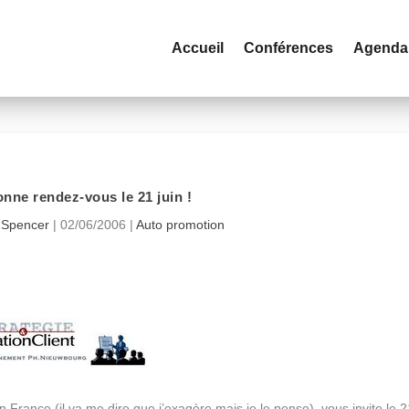
Accueil
Conférences
Agenda
nne rendez-vous le 21 juin !
 Spencer
|
02/06/2006
|
Auto promotion
n France (il va me dire que j’exagère mais je le pense), vous invite le 