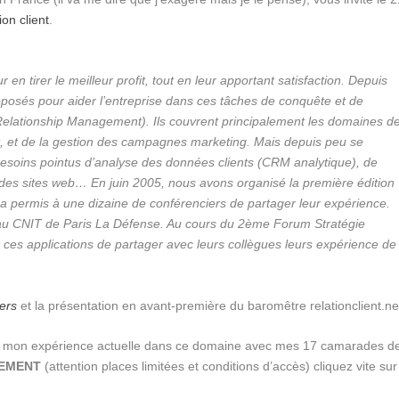
on client
.
r en tirer le meilleur profit, tout en leur apportant satisfaction. Depuis
oposés pour aider l’entreprise dans ces tâches de conquête et de
 Relationship Management). Ils couvrent principalement les domaines d
ent, et de la gestion des campagnes marketing. Mais depuis peu se
esoins pointus d’analyse des données clients (CRM analytique), de
 des sites web… En juin 2005, nous avons organisé la première édition
 a permis à une dizaine de conférenciers de partager leur expérience.
 au CNIT de Paris La Défense. Au cours du 2ème Forum Stratégie
e ces applications de partager avec leurs collègues leurs expérience de
ers
et la présentation en avant-première du baromêtre relationclient.ne
r de mon expérience actuelle dans ce domaine avec mes 17 camarades d
EMENT
(attention places limitées et conditions d’accès) cliquez vite sur