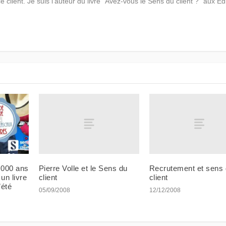
ce client. Je suis l'auteur du livre "Avez-vous le Sens du client ?" aux Éd
Pierre Volle et le Sens du
Recrutement et sens
 000 ans
client
client
 un livre
’été
05/09/2008
12/12/2008