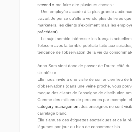
second »
me faire dire plusieurs choses :
– Une employée accède à la plus grande audience g
travail. Je pense qu’elle a vendu plus de livres 
marketers, les clients s’expriment mais les emplo
précédent
).
– Le sujet semble intéresser les français actuelleme
Telecom avec la terrible publicité faite aux suicide
tendance de l’observation de la vie du consomma
Anna Sam vient donc de passer de l’autre côté du t
clientèle ».
Elle nous invite à une visite de son ancien lieu de
d’observations (dans une veine proche, vous pouve
moque des clients de l’enseigne de distribution am
Comme des millions de personnes par exemple, elle
category management
des enseignes ne sont visibl
carrelage blanc.
Elle s’amuse des étiquettes ésotériques et de la réel
légumes par jour ou bien de consommer bio.