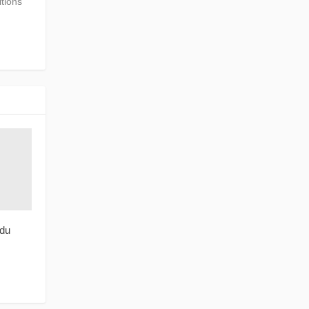
itions
 du