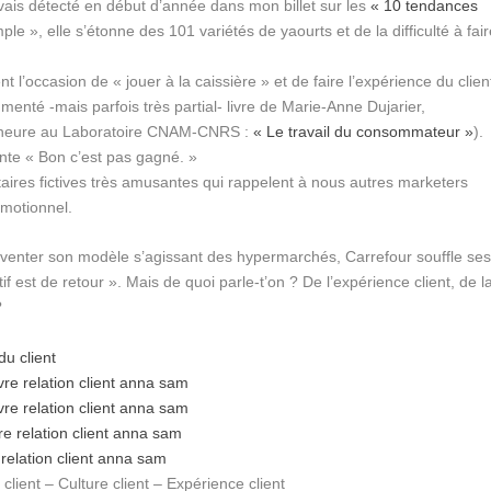
is détecté en début d’année dans mon billet sur les
« 10 tendances
mple », elle s’étonne des 101 variétés de yaourts et de la difficulté à fai
 l’occasion de « jouer à la caissière » et de faire l’expérience du clien
menté -mais parfois très partial- livre de Marie-Anne Dujarier,
ercheure au Laboratoire CNAM-CNRS :
« Le travail du consommateur »
).
nte « Bon c’est pas gagné. »
citaires fictives très amusantes qui rappelent à nous autres marketers
omotionnel.
inventer son modèle s’agissant des hypermarchés, Carrefour souffle se
if est de retour ». Mais de quoi parle-t’on ? De l’expérience client, de l
?
du client
ivre relation client
anna sam
ivre relation client
anna sam
vre relation client
anna sam
 relation client
anna sam
client – Culture client – Expérience client