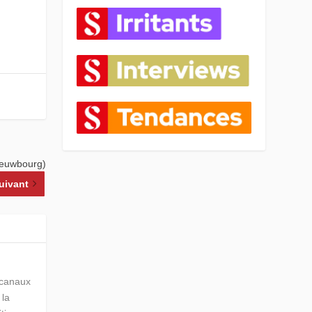
Nieuwbourg)
uivant
s canaux
 la