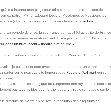
râce à internet (son blog) pour faire connaitre ses conditions de
que son ex-patron Michel-Edouard Leclerc. Mesdames et Messieurs les
yés aussi (cf la bande dessinée d’une vendeuse dans
un billet
nt. En période de crise, la souffrance au travail (cf actualité de Franc
s) rime avec mauvaise relation client. Lire également mon billet sur la
teur
dans un billet récent « théâtre, film et livre ».
apis roulant en sortant son nouveau livre « Conseils d’amie à la
 travail si je puis dire et note avec humour et bon sens un certain nombr
z surfer sur le nouveau site humoristique
People of Wal mart
qui se
éricaine).
 ne saisit pas bien la logique du rangement des rayons. Les efforts d
ement pas tous visibles pour le client quand il roule son caddie sur le
le difficulté de mettre en oeuvre la résolution des cinq fruits et