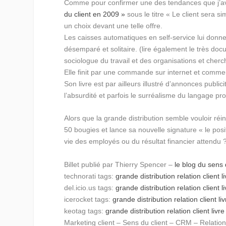
Comme pour confirmer une des tendances que j’ava
du client en 2009 »
sous le titre « Le client sera si
un choix devant une telle offre.
Les caisses automatiques en self-service lui donnent
désemparé et solitaire. (lire également le très docu
sociologue du travail et des organisations et ch
Elle finit par une commande sur internet et comme
Son livre est par ailleurs illustré d’annonces publi
l’absurdité et parfois le surréalisme du langage pr
Alors que la grande distribution semble vouloir ré
50 bougies et lance sa nouvelle signature « le posit
vie des employés ou du résultat financier attendu 
Billet publié par Thierry Spencer –
le blog du sens 
technorati tags:
grande distribution
relation client
l
del.icio.us tags:
grande distribution
relation client
l
icerocket tags:
grande distribution
relation client
li
keotag tags:
grande distribution
relation client
livre
Marketing client – Sens du client – CRM – Relation 