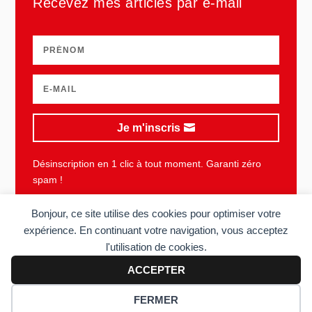
Recevez mes articles par e-mail
Je m'inscris
Désinscription en 1 clic à tout moment. Garanti zéro
spam !
Bonjour, ce site utilise des cookies pour optimiser votre
expérience. En continuant votre navigation, vous acceptez
l'utilisation de cookies.
Plan du site
Mentions légales
Vie privée
CGU
ACCEPTER
Copyright © 2006-2026 Sens du client. Tous droits réservés. Réalisé
FERMER
par
Acolyte
.