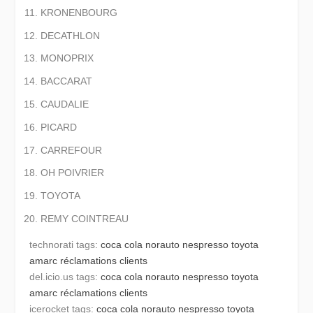
KRONENBOURG
DECATHLON
MONOPRIX
BACCARAT
CAUDALIE
PICARD
CARREFOUR
OH POIVRIER
TOYOTA
REMY COINTREAU
technorati tags:
coca cola
norauto
nespresso
toyota
amarc
réclamations clients
del.icio.us tags:
coca cola
norauto
nespresso
toyota
amarc
réclamations clients
icerocket tags:
coca cola
norauto
nespresso
toyota