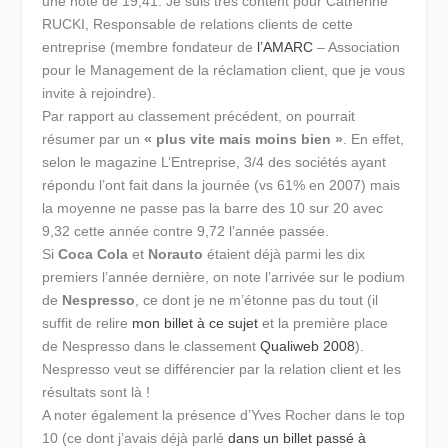
une note de 19,41. Je suis très content pour Catherine
RUCKI, Responsable de relations clients de cette
entreprise (membre fondateur de
l’AMARC
– Association
pour le Management de la réclamation client, que je vous
invite à rejoindre).
Par rapport au classement précédent, on pourrait
résumer par un
« plus vite mais moins bien »
. En effet,
selon le magazine L’Entreprise, 3/4 des sociétés ayant
répondu l’ont fait dans la journée (vs 61% en 2007) mais
la moyenne ne passe pas la barre des 10 sur 20 avec
9,32 cette année contre 9,72 l’année passée.
Si
Coca Cola
et
Norauto
étaient déjà parmi les dix
premiers l’année dernière, on note l’arrivée sur le podium
de
Nespresso
, ce dont je ne m’étonne pas du tout (il
suffit de relire
mon billet à ce sujet
et la première place
de Nespresso dans le classement
Qualiweb 2008
).
Nespresso veut se différencier par la relation client et les
résultats sont là !
A noter également la présence d’Yves Rocher dans le top
10 (ce dont j’avais déjà parlé
dans un billet passé à