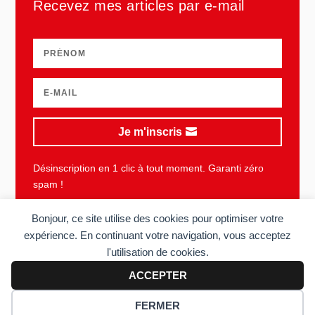
Recevez mes articles par e-mail
Je m'inscris
Désinscription en 1 clic à tout moment. Garanti zéro
spam !
Bonjour, ce site utilise des cookies pour optimiser votre
expérience. En continuant votre navigation, vous acceptez
l'utilisation de cookies.
Plan du site
Mentions légales
Vie privée
CGU
ACCEPTER
Copyright © 2006-2026 Sens du client. Tous droits réservés. Réalisé
FERMER
par
Acolyte
.