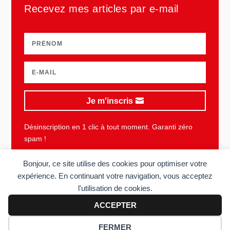
Recevez mes articles par e-mail
Je m'inscris
Désinscription en 1 clic à tout moment. Garanti zéro
spam !
Bonjour, ce site utilise des cookies pour optimiser votre
expérience. En continuant votre navigation, vous acceptez
l'utilisation de cookies.
Plan du site
Mentions légales
Vie privée
CGU
ACCEPTER
Copyright © 2006-2026 Sens du client. Tous droits réservés. Réalisé
FERMER
par
Acolyte
.