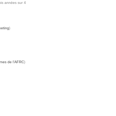
ois années sur 4
keting
)
lmes de l’AFRC
)