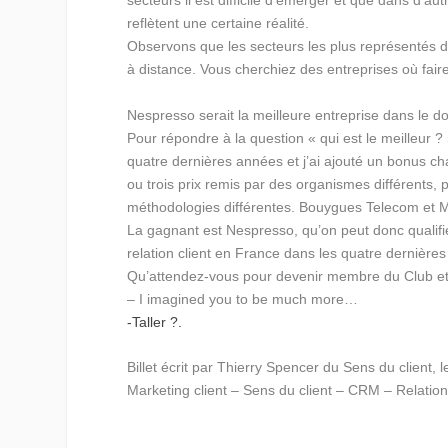
secteurs il est difficile d’émerger et que dans d’a
reflètent une certaine réalité.
Observons que les secteurs les plus représentés d
à distance. Vous cherchiez des entreprises où faire
Nespresso serait la meilleure entreprise dans le do
Pour répondre à la question « qui est le meilleur ? 
quatre dernières années et j’ai ajouté un bonus c
ou trois prix remis par des organismes différents, 
méthodologies différentes. Bouygues Telecom et 
La gagnant est Nespresso, qu’on peut donc qualifie
relation client en France dans les quatre dernière
Qu’attendez-vous pour devenir membre du Club et 
– I imagined you to be much more…
-Taller ?.
Billet écrit par Thierry Spencer du Sens du client, l
Marketing client – Sens du client – CRM – Relation 