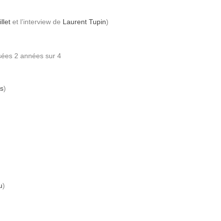
llet
et l’interview de
Laurent Tupin
)
sées 2 années sur 4
es
)
u
)