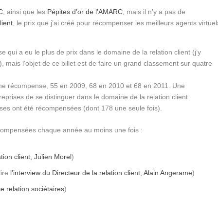
C
, ainsi que les
Pépites d’or de l’AMARC
, mais il n’y a pas de
lient
, le prix que j’ai créé pour récompenser les meilleurs agents virtuel
se qui a eu le plus de prix dans le domaine de la relation client (j’y
r), mais l’objet de ce billet est de faire un grand classement sur quatre
 une récompense, 55 en 2009, 68 en 2010 et 68 en 2011. Une
reprises de se distinguer dans le domaine de la relation client.
es ont été récompensées (dont 178 une seule fois).
écompensées chaque année au moins une fois :
ation client, Julien Morel
)
lire
l’interview du Directeur de la relation client, Alain Angerame
)
e relation sociétaires
)