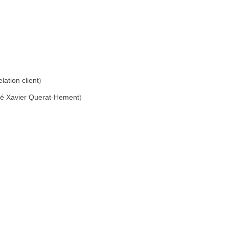
elation client
)
ité Xavier Querat-Hement
)