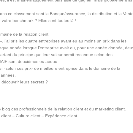
utres, il est mathématiquement plus aisé de gagner, mais globalement ils
ans ce classement sont la Banque/assurance, la distribution et la Vent
 votre benchmark ? Elles sont toutes là !
maine de la relation client
», j’ai pris les quatre entreprises ayant eu au moins un prix dans les
haque année lorsque l’entreprise avait eu, pour une année donnée, deu
partant du principe que leur valeur serait reconnue selon des
MAIF sont deuxièmes ex-aequo.
r -selon ces prix- de meilleure entreprise dans le domaine de la
s années.
découvrir leurs secrets ?
e blog des professionnels de la relation client et du marketing client.
client – Culture client – Expérience client