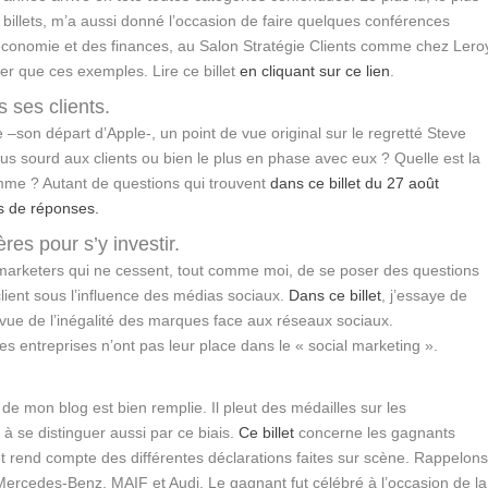
 billets, m’a aussi donné l’occasion de faire quelques conférences
’économie et des finances, au Salon Stratégie Clients comme chez Lero
er que ces exemples. Lire ce billet
en cliquant sur ce lien
.
 ses clients.
 –son départ d’Apple-, un point de vue original sur le regretté Steve
plus sourd aux clients ou bien le plus en phase avec eux ? Quelle est la
pomme ? Autant de questions qui trouvent
dans ce billet du 27 août
s de réponses.
res pour s’y investir.
 marketers qui ne cessent, tout comme moi, de se poser des questions
client sous l’influence des médias sociaux.
Dans ce billet
, j’essaye de
 vue de l’inégalité des marques face aux réseaux sociaux.
es entreprises n’ont pas leur place dans le « social marketing ».
de mon blog est bien remplie. Il pleut des médailles sur les
 à se distinguer aussi par ce biais.
Ce billet
concerne les gagnants
rend compte des différentes déclarations faites sur scène. Rappelon
Mercedes-Benz, MAIF et Audi. Le gagnant fut célébré à l’occasion de la