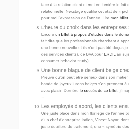
face à la relation client et met en lumière le fait
relationnelle. Nexstage qualifie cet état de « jach
pour moi l’expression de l’année. Lire
mon billet
L’heure du choix dans les entreprises :
Encore
un billet à propos d’études dans le domai
fait dire que les professionnels cherchent à appr
une bonne nouvelle et ils n’ont pas été déçus 
des services clients), de BVA pour
ERDIL
au suje
consumer behavior study).
Une bonne blague de client belge che
Preuve qu’on peut être sérieux dans son métier d
bande de joyeux lurons belges s’en prennent à u
avec plaisir. Derrière
le succès de ce billet
, j’im
».
Les employés d’abord, les clients ensu
Une juste place dans mon florilège de l’année p
d’un chef d’entreprise indien, Vineet Nayar, don
juste équilibre de traitement, une « symétrie des