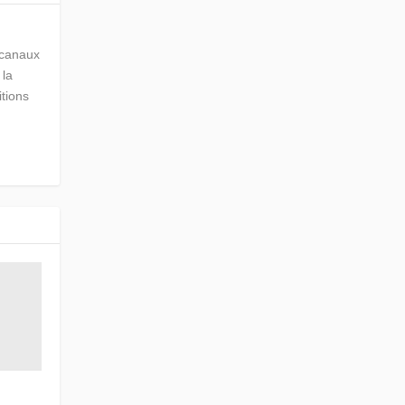
s canaux
 la
itions