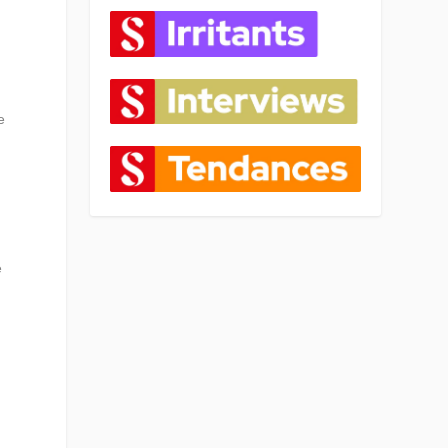
e
e
?