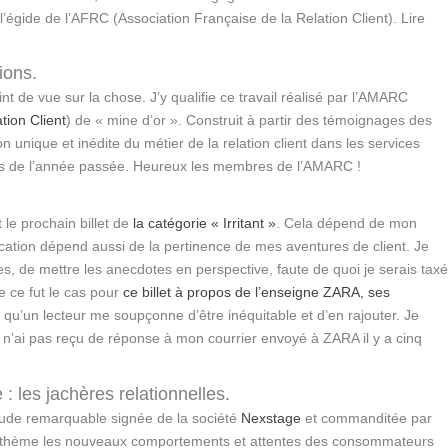
l’égide de l’AFRC (Association Française de la Relation Client). Lire
ions.
 de vue sur la chose. J’y qualifie ce travail réalisé par l’AMARC
ion Client
) de « mine d’or ». Construit à partir des témoignages des
n unique et inédite du métier de la relation client dans les services
ts de l’année passée. Heureux les membres de l’AMARC !
e prochain billet de
la catégorie « Irritant »
. Cela dépend de mon
ication dépend aussi de la pertinence de mes aventures de client. Je
es, de mettre les anecdotes en perspective, faute de quoi je serais tax
e ce fut le cas pour
ce billet à propos de l’enseigne ZARA, ses
, qu’un lecteur me soupçonne d’être inéquitable et d’en rajouter. Je
, je n’ai pas reçu de réponse à mon courrier envoyé à ZARA il y a cinq
les jachères relationnelles.
étude remarquable signée de la société
Nexstage
et commanditée par
ur thème les nouveaux comportements et attentes des consommateurs