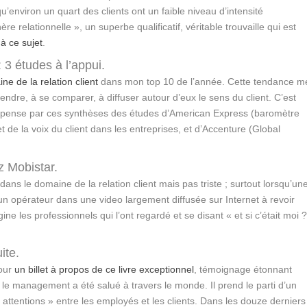
 qu’environ un quart des clients ont un faible niveau d’intensité
ère relationnelle », un superbe qualificatif, véritable trouvaille qui est
 à ce sujet
.
 3 études à l’appui.
ne de la relation client
dans mon top 10 de l’année. Cette tendance m
endre, à se comparer, à diffuser autour d’eux le sens du client. C’est
je pense par ces synthèses des études d’American Express (baromètre
t de la voix du client dans les entreprises, et d’Accenture (Global
z Mobistar.
ans le domaine de la relation client mais pas triste ; surtout lorsqu’un
n opérateur dans une video largement diffusée sur Internet à revoir
agine les professionnels qui l’ont regardé et se disant « et si c’était moi 
ite.
our
un billet à propos de ce livre exceptionnel
, témoignage étonnant
t le management a été salué à travers le monde. Il prend le parti d’un
 attentions » entre les employés et les clients. Dans les douze derniers