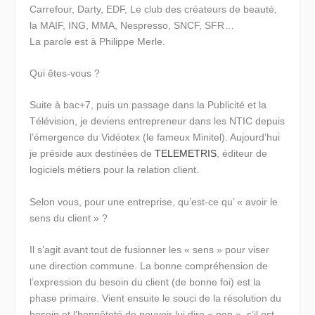
Carrefour, Darty, EDF, Le club des créateurs de beauté,
la MAIF, ING, MMA, Nespresso, SNCF, SFR…
La parole est à Philippe Merle.
Qui êtes-vous ?
Suite à bac+7, puis un passage dans la Publicité et la
Télévision, je deviens entrepreneur dans les NTIC depuis
l’émergence du Vidéotex (le fameux Minitel). Aujourd’hui
je préside aux destinées de
TELEMETRIS
, éditeur de
logiciels métiers pour la relation client.
Selon vous, pour une entreprise, qu’est-ce qu’ « avoir le
sens du client » ?
Il s’agit avant tout de fusionner les « sens » pour viser
une direction commune. La bonne compréhension de
l’expression du besoin du client (de bonne foi) est la
phase primaire. Vient ensuite le souci de la résolution du
besoin et l’honnêteté de pouvoir lui dire « non », s’il est