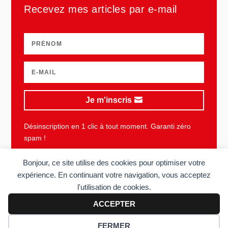
Recevez mes articles par e-mail
Je m'inscris
Désinscription en 1 clic à tout moment. Garanti zéro
spam !
Bonjour, ce site utilise des cookies pour optimiser votre
expérience. En continuant votre navigation, vous acceptez
l'utilisation de cookies.
Plan du site
Mentions légales
Vie privée
CGU
ACCEPTER
Copyright © 2006-2026 Sens du client. Tous droits réservés. Réalisé
FERMER
par
Acolyte
.