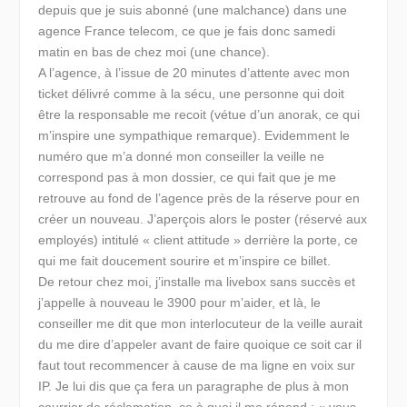
depuis que je suis abonné (une malchance) dans une
agence France telecom, ce que je fais donc samedi
matin en bas de chez moi (une chance).
A l’agence, à l’issue de 20 minutes d’attente avec mon
ticket délivré comme à la sécu, une personne qui doit
être la responsable me recoit (vétue d’un anorak, ce qui
m’inspire une sympathique remarque). Evidemment le
numéro que m’a donné mon conseiller la veille ne
correspond pas à mon dossier, ce qui fait que je me
retrouve au fond de l’agence près de la réserve pour en
créer un nouveau. J’aperçois alors le poster (réservé aux
employés) intitulé « client attitude » derrière la porte, ce
qui me fait doucement sourire et m’inspire ce billet.
De retour chez moi, j’installe ma livebox sans succès et
j’appelle à nouveau le 3900 pour m’aider, et là, le
conseiller me dit que mon interlocuteur de la veille aurait
du me dire d’appeler avant de faire quoique ce soit car il
faut tout recommencer à cause de ma ligne en voix sur
IP. Je lui dis que ça fera un paragraphe de plus à mon
courrier de réclamation, ce à quoi il me répond : « vous