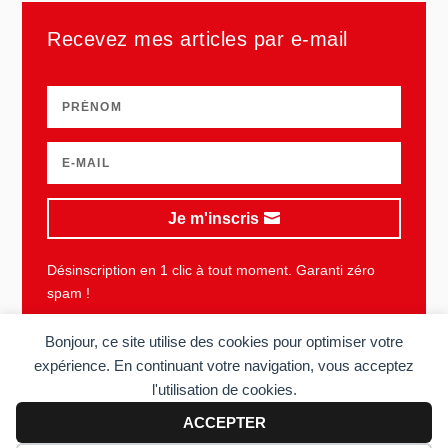
Recevez mes articles par e-mail
Je m'inscris
Désinscription en 1 clic à tout moment. Garanti zéro
spam !
Bonjour, ce site utilise des cookies pour optimiser votre
expérience. En continuant votre navigation, vous acceptez
l'utilisation de cookies.
Plan du site
Mentions légales
Vie privée
CGU
ACCEPTER
Copyright © 2006-2026 Sens du client. Tous droits réservés. Réalisé