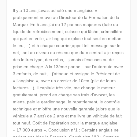
Il y a 10 ans j’avais acheté une « anglaise »
pratiquement neuve au Directeur de la Formation de la
Marque. En 5 ans j’ai eu 12 pannes majeures (fuite du
liquide de refroidissement, culasse qui lâche, crémaillère
qui part en vrille, air bag qui explose tout seul en mettant
le feu,…) et à chaque courrier,appel tel, message sur le
net, tant au niveau du réseau que du « central » je reçois
des lettres type, des refus,…jamais d’excuses ou de
prise en charge. A la 13ème panne…sur l’autoroute avec
3 enfants, de nuit,…j’attaque et assigne le Président de
« l’anglaise », avec un dossier de 10cm (pile de leurs
factures…), il capitule très vite, me change le moteur
gratuitement, prend en charge ses frais d’avocat, les
miens, paie le gardiennage, le rapatriement, le contrôle
technique et m’offre une nouvelle garantie (alors que le
véhicule a 7 ans) de 2 ans et me livre un véhicule de fait
tout neuf. Coût de l’opération pour la marque anglaise
« 17.000 euros ». Conclusion n°1 : Certains anglais ne
parlent pas bien le Français. Conclusion N°2 : Certains