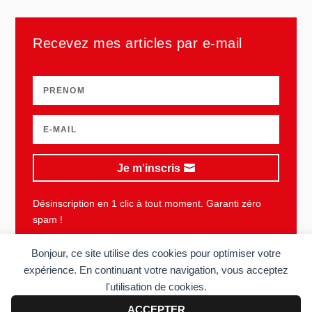
Recevez mes articles par e-mail
Je m'inscris
Désinscription en 1 clic à tout moment. Garanti zéro
spam !
Bonjour, ce site utilise des cookies pour optimiser votre
expérience. En continuant votre navigation, vous acceptez
l'utilisation de cookies.
Plan du site
Mentions légales
Vie privée
CGU
ACCEPTER