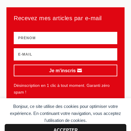
Recevez mes articles par e-mail
Je m'inscris
Désinscription en 1 clic à tout moment. Garanti zéro
spam !
Bonjour, ce site utilise des cookies pour optimiser votre
expérience. En continuant votre navigation, vous acceptez
l'utilisation de cookies.
Plan du site
Mentions légales
Vie privée
CGU
ACCEPTER