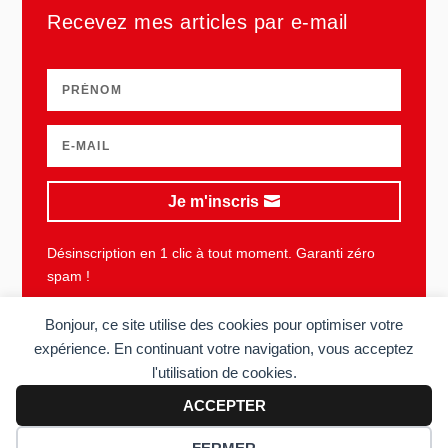
Recevez mes articles par e-mail
Je m'inscris
Désinscription en 1 clic à tout moment. Garanti zéro
spam !
Bonjour, ce site utilise des cookies pour optimiser votre
expérience. En continuant votre navigation, vous acceptez
l'utilisation de cookies.
Plan du site
Mentions légales
Vie privée
CGU
ACCEPTER
Copyright © 2006-2026 Sens du client. Tous droits réservés. Réalisé