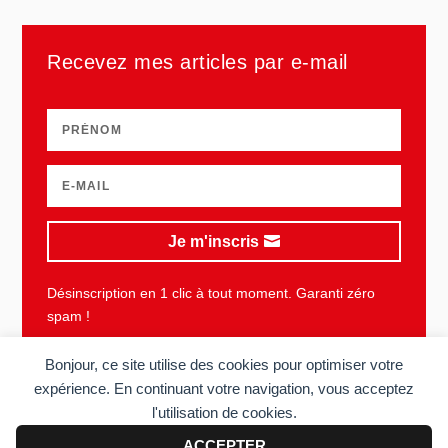
Recevez mes articles par e-mail
Je m'inscris
Désinscription en 1 clic à tout moment. Garanti zéro
spam !
Bonjour, ce site utilise des cookies pour optimiser votre
expérience. En continuant votre navigation, vous acceptez
l'utilisation de cookies.
Plan du site
Mentions légales
Vie privée
CGU
ACCEPTER