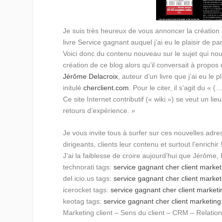
Je suis très heureux de vous annoncer la création
livre Service gagnant auquel j’ai eu le plaisir de par
Voici donc du contenu nouveau sur le sujet qui nou
création de ce blog alors qu’il conversait à propos
Jérôme Delacroix
, auteur d’un livre que j’ai eu le 
initulé
cherclient.com
. Pour le citer, il s’agit du «
Ce site Internet contributif (« wiki ») se veut un l
retours d’expérience. »
Je vous invite tous à surfer sur ces nouvelles adre
dirigeants, clients leur contenu et surtout l’enrichir 
J’ai la faiblesse de croire aujourd’hui que Jérôme,
technorati tags:
service gagnant
cher client
marketi
del.icio.us tags:
service gagnant
cher client
marketi
icerocket tags:
service gagnant
cher client
marketin
keotag tags:
service gagnant
cher client
marketing 
Marketing client – Sens du client – CRM – Relation 