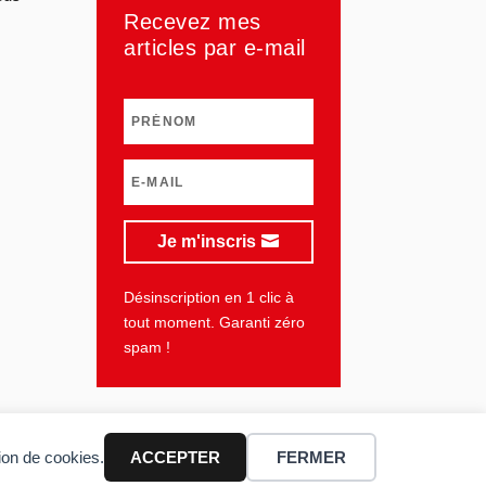
Recevez mes
articles par e-mail
Je m'inscris
Désinscription en 1 clic à
tout moment. Garanti zéro
spam !
tion de cookies.
ACCEPTER
FERMER
lan du site
Mentions légales
Vie privée
CGU