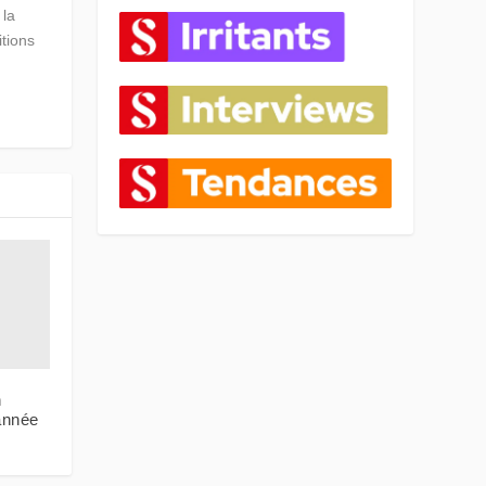
 la
itions
n
année