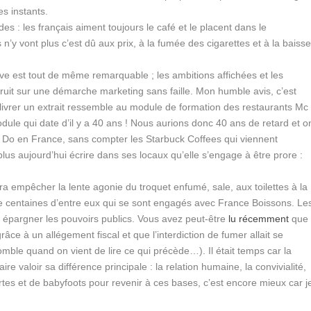
es instants.
es : les français aiment toujours le café et le placent dans le
ls n’y vont plus c’est dû aux prix, à la fumée des cigarettes et à la baiss
ative est tout de même remarquable ; les ambitions affichées et les
ruit sur une démarche marketing sans faille. Mon humble avis, c’est
livrer un extrait ressemble au module de formation des restaurants Mc
dule qui date d’il y a 40 ans ! Nous aurions donc 40 ans de retard et o
Mc Do en France, sans compter les Starbuck Coffees qui viennent
plus aujourd’hui écrire dans ses locaux qu’elle s’engage à être prore :
ra empêcher la lente agonie du troquet enfumé, sale, aux toilettes à la
une centaines d’entre eux qui se sont engagés avec France Boissons. Le
 épargner les pouvoirs publics. Vous avez peut-être
lu récemment
que
 grâce à un allégement fiscal et que l’interdiction de fumer allait se
mble quand on vient de lire ce qui précède…). Il était temps car la
ire valoir sa différence principale : la relation humaine, la convivialité,
chartes et de babyfoots pour revenir à ces bases, c’est encore mieux car j