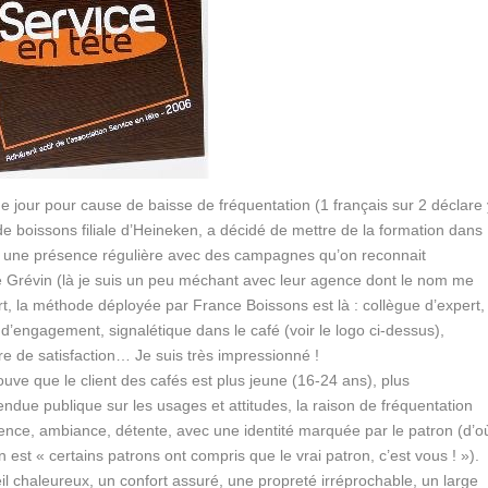
ue jour pour cause de baisse de fréquentation (1 français sur 2 déclare 
de boissons filiale d’Heineken, a décidé de mettre de la formation dans
nt une présence régulière avec des campagnes qu’on reconnait
e Grévin (là je suis un peu méchant avec leur agence dont le nom me
 part, la méthode déployée par France Boissons est là : collègue d’expert,
e d’engagement, signalétique dans le café (voir le logo ci-dessus),
re de satisfaction… Je suis très impressionné !
ouve que le client des cafés est plus jeune (16-24 ans), plus
due publique sur les usages et attitudes, la raison de fréquentation
ience, ambiance, détente, avec une identité marquée par le patron (d’o
st « certains patrons ont compris que le vrai patron, c’est vous ! »).
il chaleureux, un confort assuré, une propreté irréprochable, un large