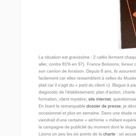
La situation est gravissime : 2 cafés ferment chaq
aller, contre 81% en 97). France Boissons, livreur 
son camion de livraison. Depuis 8 ans, ils assure
facilement car elles ressemblent à celles du Musé
plait car il s’agit du « parti du client »). Blague à
diagnostic de l’établissement, plan d’action, chart
formation, client mystère,
site internet
, questionnai
En lisant le remarquable
dossier de presse
, je déc
occasionnel et plus en semaine. Dans une étude ren
viendrait d’une certaine « alchimie » mélant expér
la campagne de publicité du moment dont le slogan e
Lisons un peu les six points de la
charte
: un accue