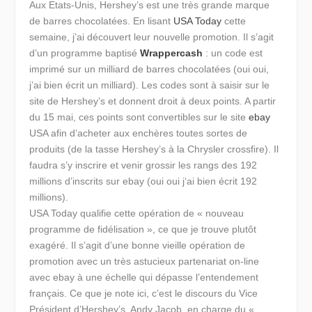
Aux Etats-Unis, Hershey’s est une très grande marque
de barres chocolatées. En lisant
USA Today
cette
semaine, j’ai découvert leur nouvelle promotion. Il s’agit
d’un programme baptisé
Wrappercash
: un code est
imprimé sur un milliard de barres chocolatées (oui oui,
j’ai bien écrit un milliard). Les codes sont à saisir sur le
site de Hershey’s et donnent droit à deux points. A partir
du 15 mai, ces points sont convertibles sur le site
ebay
USA afin d’acheter aux enchères toutes sortes de
produits (de la tasse Hershey’s à la Chrysler crossfire). Il
faudra s’y inscrire et venir grossir les rangs des 192
millions d’inscrits sur ebay (oui oui j‘ai bien écrit 192
millions).
USA Today qualifie cette opération de « nouveau
programme de fidélisation », ce que je trouve plutôt
exagéré. Il s’agit d’une bonne vieille opération de
promotion avec un très astucieux partenariat on-line
avec ebay à une échelle qui dépasse l’entendement
français. Ce que je note ici, c’est le discours du Vice
Président d’Hershey’s, Andy Jacob, en charge du «