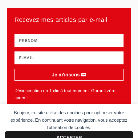
Recevez mes articles par e-mail
Je m'inscris
Désinscription en 1 clic à tout moment. Garanti zéro
spam !
Bonjour, ce site utilise des cookies pour optimiser votre
expérience. En continuant votre navigation, vous acceptez
l'utilisation de cookies.
Plan du site
Mentions légales
Vie privée
CGU
ACCEPTER